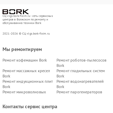
СЦ vlgs.bork-fixim.ru - сеть сервисных
центров в Волжском по ремонту и
обслуживанию техники Bork
2021-2026 © СЦ vlgs.bork-fixim.ru
Мы ремонтируем
Ремонт кофемашин Bork
Ремонт роботов-пылесосов
Bork
Ремонт массажных кресел
Ремонт гладильных систем
Bork
Bork
Ремонт индукционных плит
Ремонт водонагревателей
Bork
Bork
Ремонт микроволновых
Ремонт парогенераторов
печей Bork
Bork
Ремонт увлажнителей
Ремонт пылесосов Bork
Контакты сервис центра
воздуха Bork