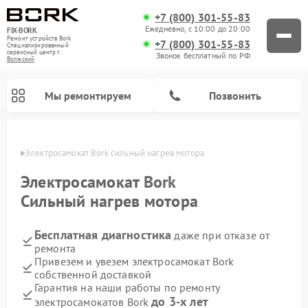
+7 (800) 301-55-83
Ежедневно, с 10:00 до 20:00
FIX-BORK
Ремонт устройств Bork
+7 (800) 301-55-83
Специализированный
cервисный центр г.
Звонок бесплатный по РФ
Волжский
Мы ремонтируем
Позвонить
жском
Электросамокат Bork сильный нагрев мотора
Электросамокат
Bork
Сильный нагрев мотора
Бесплатная диагностика
даже при отказе от
ремонта
Привезем и увезем электросамокат Bork
собственной доставкой
Ремонт вертикальных пылесосов Bork
Ремонт индукционных плит Bork
Ремонт микроволновых печей Bork
Ремонт увлажнителей воздуха Bork
Ремонт очистителей воздуха Bork
Ремонт гладильных систем Bork
Гарантия на наши работы по ремонту
до 3-х лет
электросамокатов Bork