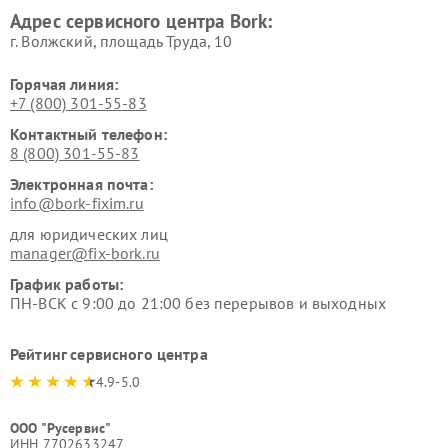
Ремонт очистителей воздуха
Ремонт электросамокатов
Адрес сервисного центра Bork:
Bork
Bork
г. Волжский, площадь Труда, 10
Горячая линия:
+7 (800) 301-55-83
Контактный телефон:
8 (800) 301-55-83
Электронная почта:
info@bork-fixim.ru
для юридических лиц
manager@fix-bork.ru
График работы:
ПН-ВСК с 9:00 до 21:00 без перерывов и выходных
Рейтинг сервисного центра
4.9-5.0
ООО "Русервис"
ИНН 7702633247