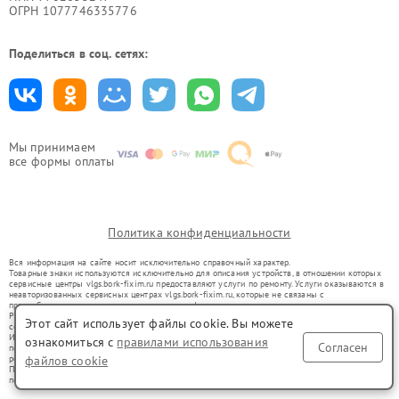
ОГРН 1077746335776
Поделиться в соц. сетях:
Мы принимаем
все формы оплаты
Политика конфиденциальности
Вся информация на сайте носит исключительно справочный характер.
Товарные знаки используются исключительно для описания устройств, в отношении которых
сервисные центры vlgs.bork-fixim.ru предоставляют услуги по ремонту. Услуги оказываются в
неавторизованных сервисных центрах vlgs.bork-fixim.ru, которые не связаны с
правообладателями товарных знаков или их официальными представителями.
Ремонт осуществляется для устройств, уже введенных в гражданский оборот в соответствии
Этот сайт использует файлы cookie. Вы можете
со статьей 1487 ГК РФ.
Использование товарных знаков не преследует цели индивидуализации услуг или введения
ознакомиться с
правилами использования
Согласен
потребителей в заблуждение, а служит для информирования о предоставляемых услугах по
файлов cookie
ремонту техники указанных брендов.
Представленная на сайте информация не является публичной офертой, определяемой
положениями Статьи 437(2) Гражданского кодекса РФ