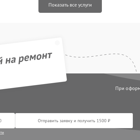
Показать все услуги
й на ремонт
При оформл
Отправить заявку и получить 1500 ₽
сти