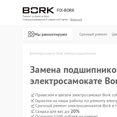
FIX-BORK
Ремонт устройств Bork
Специализированный cервисный центр г.
Волжский
Мы ремонтируем
Срочный ремонт
Це
тов Bork в Волжском
Электросамокат Bork замена подшипников
Замена подшипнико
электросамокате Bo
Привезем и увезем электросамокат Bork с
Гарантия на наши работы по ремонту элек
Срочный ремонт электросамокатов Bork в 
20%
Скидка для вас до
Получите 1500 рублей на ремонт
Ремонт роботов-пылесосов Bork
Ремонт массажных кресел Bork
Ремонт гладильных систем Bork
Ремонт индукционных плит Bork
Ремонт водонагревателей Bork
Ремонт микроволновых печей Bork
Ремонт увлажнителей воздуха Bork
Ремонт очистителей воздуха Bork
Ремонт вертикальных пылесосов Bork