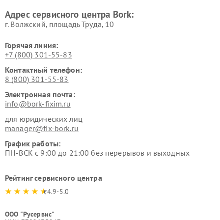
Ремонт очистителей воздуха
Ремонт электросамокатов
Адрес сервисного центра Bork:
Bork
Bork
г. Волжский, площадь Труда, 10
Горячая линия:
+7 (800) 301-55-83
Контактный телефон:
8 (800) 301-55-83
Электронная почта:
info@bork-fixim.ru
для юридических лиц
manager@fix-bork.ru
График работы:
ПН-ВСК с 9:00 до 21:00 без перерывов и выходных
Рейтинг сервисного центра
4.9-5.0
ООО "Русервис"