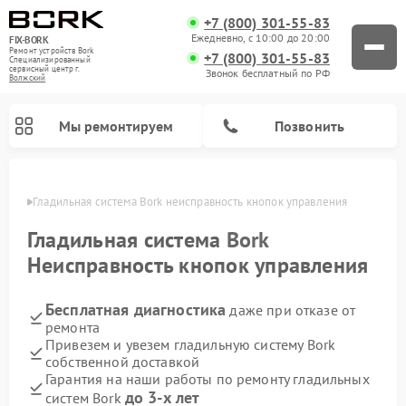
+7 (800) 301-55-83
Ежедневно, с 10:00 до 20:00
FIX-BORK
Ремонт устройств Bork
+7 (800) 301-55-83
Специализированный
cервисный центр г.
Звонок бесплатный по РФ
Волжский
Мы ремонтируем
Позвонить
жском
Гладильная система Bork неисправность кнопок управления
Гладильная система
Bork
Неисправность кнопок управления
Бесплатная диагностика
даже при отказе от
ремонта
Привезем и увезем гладильную систему Bork
собственной доставкой
Ремонт вертикальных пылесосов Bork
Ремонт индукционных плит Bork
Ремонт микроволновых печей Bork
Ремонт увлажнителей воздуха Bork
Ремонт очистителей воздуха Bork
Гарантия на наши работы по ремонту гладильных
до 3-х лет
систем Bork