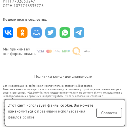
ИНН 7702633247
ОГРН 1077746335776
Поделиться в соц. сетях:
Мы принимаем
все формы оплаты
Политика конфиденциальности
Вся информация на сайте носит исключительно справочный характер.
Товарные знаки используются исключительно для описания устройств, в отношении которых
сервисные центры vlgs.bork-fixim.ru предоставляют услуги по ремонту. Услуги оказываются в
неавторизованных сервисных центрах vlgs.bork-fixim.ru, которые не связаны с
правообладателями товарных знаков или их официальными представителями.
Ремонт осуществляется для устройств, уже введенных в гражданский оборот в соответствии
Этот сайт использует файлы cookie. Вы можете
со статьей 1487 ГК РФ.
Использование товарных знаков не преследует цели индивидуализации услуг или введения
ознакомиться с
правилами использования
Согласен
потребителей в заблуждение, а служит для информирования о предоставляемых услугах по
файлов cookie
ремонту техники указанных брендов.
Представленная на сайте информация не является публичной офертой, определяемой
положениями Статьи 437(2) Гражданского кодекса РФ