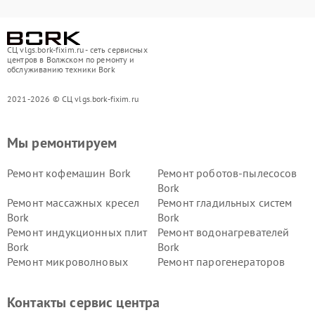
СЦ vlgs.bork-fixim.ru - сеть сервисных
центров в Волжском по ремонту и
обслуживанию техники Bork
2021-2026 © СЦ vlgs.bork-fixim.ru
Мы ремонтируем
Ремонт кофемашин Bork
Ремонт роботов-пылесосов
Bork
Ремонт массажных кресел
Ремонт гладильных систем
Bork
Bork
Ремонт индукционных плит
Ремонт водонагревателей
Bork
Bork
Ремонт микроволновых
Ремонт парогенераторов
печей Bork
Bork
Ремонт увлажнителей
Ремонт пылесосов Bork
Контакты сервис центра
воздуха Bork