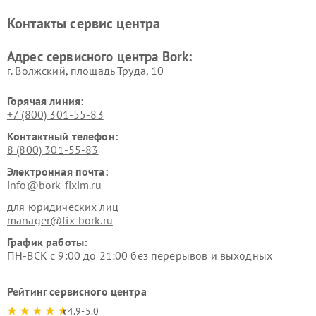
Ремонт увлажнителей
Ремонт пылесосов Bork
Контакты сервис центра
воздуха Bork
Ремонт очистителей воздуха
Ремонт электросамокатов
Адрес сервисного центра Bork:
Bork
Bork
г. Волжский, площадь Труда, 10
Горячая линия:
+7 (800) 301-55-83
Контактный телефон:
8 (800) 301-55-83
Электронная почта:
info@bork-fixim.ru
для юридических лиц
manager@fix-bork.ru
График работы:
ПН-ВСК с 9:00 до 21:00 без перерывов и выходных
Рейтинг сервисного центра
4.9-5.0