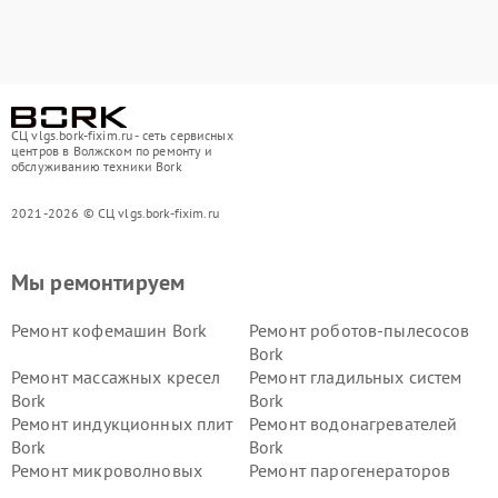
СЦ vlgs.bork-fixim.ru - сеть сервисных
центров в Волжском по ремонту и
обслуживанию техники Bork
2021-2026 © СЦ vlgs.bork-fixim.ru
Мы ремонтируем
Ремонт кофемашин Bork
Ремонт роботов-пылесосов
Bork
Ремонт массажных кресел
Ремонт гладильных систем
Bork
Bork
Ремонт индукционных плит
Ремонт водонагревателей
Bork
Bork
Ремонт микроволновых
Ремонт парогенераторов
печей Bork
Bork