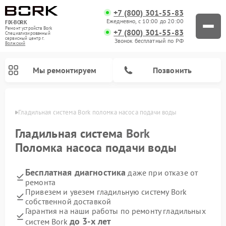
+7 (800) 301-55-83
Ежедневно, с 10:00 до 20:00
FIX-BORK
Ремонт устройств Bork
+7 (800) 301-55-83
Специализированный
cервисный центр г.
Звонок бесплатный по РФ
Волжский
Мы ремонтируем
Позвонить
жском
Гладильная система Bork поломка насоса подачи воды
Гладильная система
Bork
Поломка насоса подачи воды
Бесплатная диагностика
даже при отказе от
ремонта
Привезем и увезем гладильную систему Bork
собственной доставкой
Ремонт вертикальных пылесосов Bork
Ремонт индукционных плит Bork
Ремонт микроволновых печей Bork
Ремонт увлажнителей воздуха Bork
Ремонт очистителей воздуха Bork
Гарантия на наши работы по ремонту гладильных
до 3-х лет
систем Bork