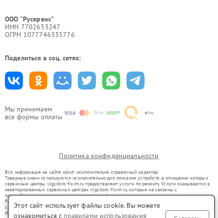
ООО "Русервис"
ИНН 7702633247
ОГРН 1077746335776
Поделиться в соц. сетях:
Мы принимаем
все формы оплаты
Политика конфиденциальности
Вся информация на сайте носит исключительно справочный характер.
Товарные знаки используются исключительно для описания устройств, в отношении которых
сервисные центры vlgs.bork-fixim.ru предоставляют услуги по ремонту. Услуги оказываются в
неавторизованных сервисных центрах vlgs.bork-fixim.ru, которые не связаны с
правообладателями товарных знаков или их официальными представителями.
Ремонт осуществляется для устройств, уже введенных в гражданский оборот в соответствии
Этот сайт использует файлы cookie. Вы можете
со статьей 1487 ГК РФ.
Использование товарных знаков не преследует цели индивидуализации услуг или введения
ознакомиться с
правилами использования