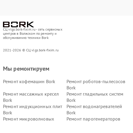
СЦ vlgs.bork-fixim.ru - сеть сервисных
центров в Волжском по ремонту и
обслуживанию техники Bork
2021-2026 © СЦ vlgs.bork-fixim.ru
Мы ремонтируем
Ремонт кофемашин Bork
Ремонт роботов-пылесосов
Bork
Ремонт массажных кресел
Ремонт гладильных систем
Bork
Bork
Ремонт индукционных плит
Ремонт водонагревателей
Bork
Bork
Ремонт микроволновых
Ремонт парогенераторов
печей Bork
Bork
Ремонт увлажнителей
Ремонт пылесосов Bork