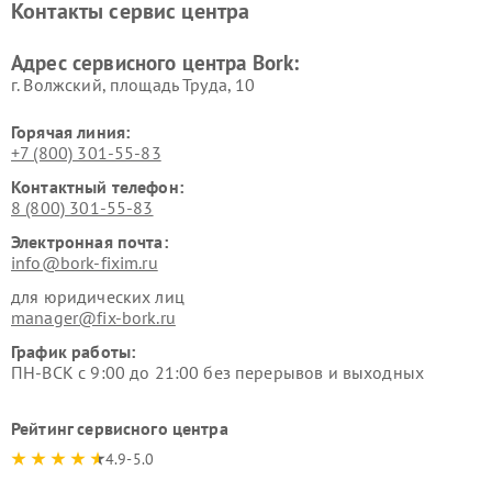
Контакты сервис центра
воздуха Bork
Ремонт очистителей воздуха
Ремонт электросамокатов
Адрес сервисного центра Bork:
Bork
Bork
г. Волжский, площадь Труда, 10
Горячая линия:
+7 (800) 301-55-83
Контактный телефон:
8 (800) 301-55-83
Электронная почта:
info@bork-fixim.ru
для юридических лиц
manager@fix-bork.ru
График работы:
ПН-ВСК с 9:00 до 21:00 без перерывов и выходных
Рейтинг сервисного центра
4.9-5.0