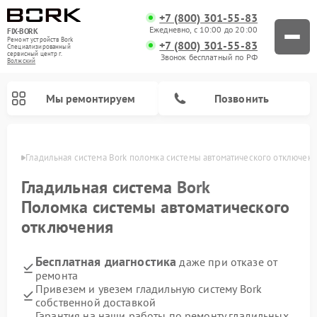
+7 (800) 301-55-83
Ежедневно, с 10:00 до 20:00
FIX-BORK
Ремонт устройств Bork
+7 (800) 301-55-83
Специализированный
cервисный центр г.
Звонок бесплатный по РФ
Волжский
Мы ремонтируем
Позвонить
жском
Гладильная система Bork поломка системы автоматического отключен
Гладильная система
Bork
Поломка системы автоматического
отключения
Бесплатная диагностика
даже при отказе от
ремонта
Привезем и увезем гладильную систему Bork
Ремонт вертикальных пылесосов Bork
Ремонт индукционных плит Bork
Ремонт микроволновых печей Bork
Ремонт увлажнителей воздуха Bork
Ремонт очистителей воздуха Bork
собственной доставкой
Гарантия на наши работы по ремонту гладильных