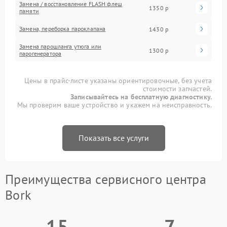
Замена / восстановление FLASH флеш
1350 р
памяти
Замена, переборка пароклапана
1430 р
Замена парошланга утюга или
1300 р
парогенератора
Цены в прайс-листе указаны ориентировочные, без учета
стоимости запчастей.
Записывайтесь на бесплатную диагностику.
Мы проверим ваше устройство и укажем на неисправность.
Показать все услуги
Преимущества сервисного центра
Bork
15
7