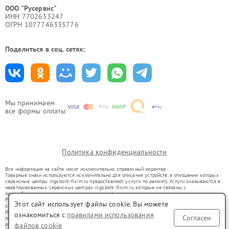
ООО "Русервис"
ИНН 7702633247
ОГРН 1077746335776
Поделиться в соц. сетях:
Мы принимаем
все формы оплаты
Политика конфиденциальности
Вся информация на сайте носит исключительно справочный характер.
Товарные знаки используются исключительно для описания устройств, в отношении которых
сервисные центры vlgs.bork-fixim.ru предоставляют услуги по ремонту. Услуги оказываются в
неавторизованных сервисных центрах vlgs.bork-fixim.ru, которые не связаны с
правообладателями товарных знаков или их официальными представителями.
Ремонт осуществляется для устройств, уже введенных в гражданский оборот в соответствии
Этот сайт использует файлы cookie. Вы можете
со статьей 1487 ГК РФ.
Использование товарных знаков не преследует цели индивидуализации услуг или введения
ознакомиться с
правилами использования
Согласен
потребителей в заблуждение, а служит для информирования о предоставляемых услугах по
файлов cookie
ремонту техники указанных брендов.