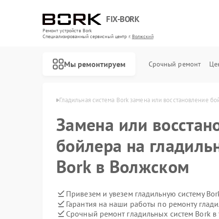
FIX-BORK
Ремонт устройств Bork
Специализированный cервисный центр г.
Волжский
Мы ремонтируем
Срочный ремонт
Це
ем Bork в Волжском
Гладильная система Bork замена или восстановление бо
Замена или восстан
бойлера на гладиль
Bork в Волжском
Привезем и увезем гладильную систему Bor
Гарантия на наши работы по ремонту глад
Срочный ремонт гладильных систем Bork в 
Ремонт роботов-пылесосов Bork
Ремонт массажных кресел Bork
Ремонт индукционных плит Bork
Ремонт водонагревателей Bork
Ремонт микроволновых печей Bork
Ремонт увлажнителей воздуха Bork
Ремонт очистителей воздуха Bork
Ремонт электросамокатов Bork
Ремонт вертикальных пылесосов Bork