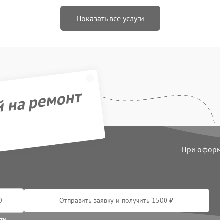
Показать все услуги
й на ремонт
При оформл
Отправить заявку и получить 1500 ₽
сти