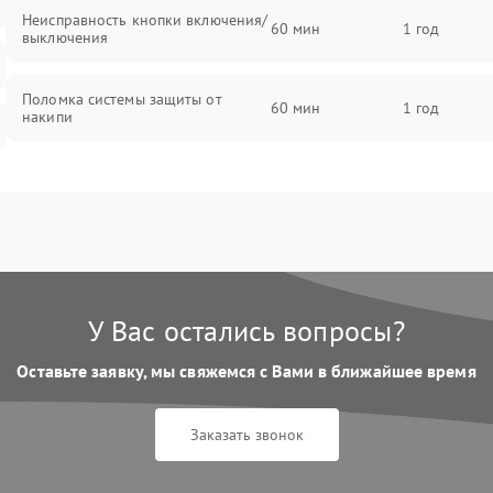
Неисправность кнопки включения/
60 мин
1 год
выключения
Поломка системы защиты от
60 мин
1 год
накипи
Неисправность индикатора уровня
60 мин
1 год
воды
Поломка системы автоматического
60 мин
1 год
отключения
У Вас остались вопросы?
Неисправность системы подачи
60 мин
1 год
пара
Оставьте заявку, мы свяжемся с Вами в ближайшее время
Поломка сетевого шнура
60 мин
1 год
Заказать звонок
Неисправность системы
60 мин
1 год