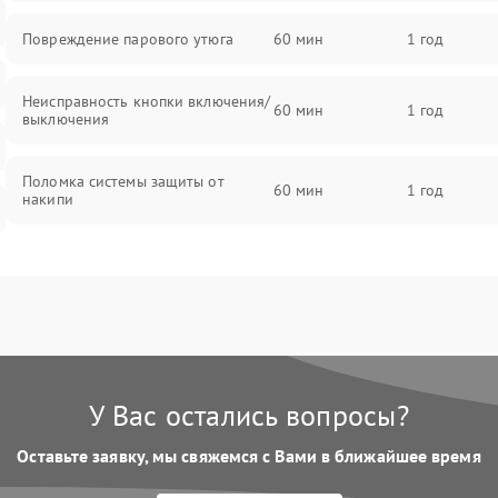
Повреждение парового утюга
60 мин
1 год
Неисправность кнопки включения/
60 мин
1 год
выключения
Поломка системы защиты от
60 мин
1 год
накипи
Неисправность индикатора уровня
60 мин
1 год
воды
Поломка системы автоматического
60 мин
1 год
отключения
У Вас остались вопросы?
Неисправность системы подачи
60 мин
1 год
пара
Оставьте заявку, мы свяжемся с Вами в ближайшее время