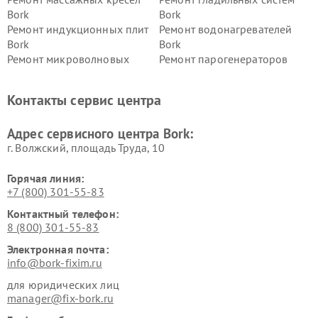
Bork
Bork
Ремонт индукционных плит
Ремонт водонагревателей
Bork
Bork
Ремонт микроволновых
Ремонт парогенераторов
печей Bork
Bork
Ремонт увлажнителей
Ремонт пылесосов Bork
Контакты сервис центра
воздуха Bork
Ремонт очистителей воздуха
Ремонт электросамокатов
Адрес сервисного центра Bork:
Bork
Bork
г. Волжский, площадь Труда, 10
Горячая линия:
+7 (800) 301-55-83
Контактный телефон:
8 (800) 301-55-83
Электронная почта:
info@bork-fixim.ru
для юридических лиц
manager@fix-bork.ru