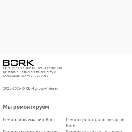
СЦ vlgs.bork-fixim.ru - сеть сервисных
центров в Волжском по ремонту и
обслуживанию техники Bork
2021-2026 © СЦ vlgs.bork-fixim.ru
Мы ремонтируем
Ремонт кофемашин Bork
Ремонт роботов-пылесосов
Bork
Ремонт массажных кресел
Ремонт гладильных систем