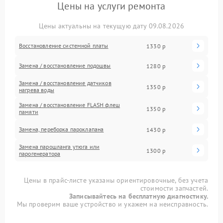
Цены на услуги ремонта
Цены актуальны на текущую дату 09.08.2026
Восстановление системной платы
1330 р
Замена / восстановление подошвы
1280 р
Замена / восстановление датчиков
1350 р
нагрева воды
Замена / восстановление FLASH флеш
1350 р
памяти
Замена, переборка пароклапана
1430 р
Замена парошланга утюга или
1300 р
парогенератора
Цены в прайс-листе указаны ориентировочные, без учета
стоимости запчастей.
Записывайтесь на бесплатную диагностику.
Мы проверим ваше устройство и укажем на неисправность.