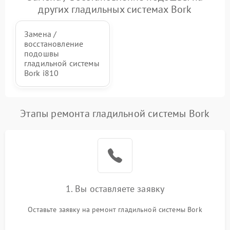
питания
других гладильных системах Bork
Проблемы с пайкой на
1000 ₽
Подробнее →
Замена /
плате
восстановление
подошвы
Неисправность кнопок
гладильной системы
500 ₽
Подробнее →
управления
Bork i810
Неисправность системы
автоматического
1500 ₽
Подробнее →
Этапы ремонта гладильной системы Bork
отключения
Неисправность
2000 ₽
Подробнее →
индикаторов (дисплея)
1. Вы оставляете заявку
Оставьте заявку на ремонт гладильной системы Bork