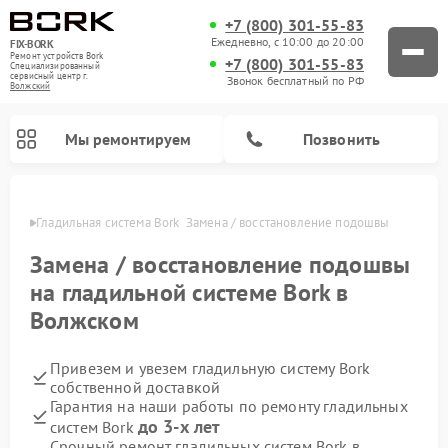
+7 (800) 301-55-83
Ежедневно, с 10:00 до 20:00
FIX-BORK
Ремонт устройств Bork
+7 (800) 301-55-83
Специализированный
cервисный центр г.
Звонок бесплатный по РФ
Волжский
Мы ремонтируем
Позвонить
жском
Гладильная система Bork  Замена / восстановление подошвы 
Замена / восстановление подошвы
на гладильной системе Bork в
Волжском
Привезем и увезем гладильную систему Bork
собственной доставкой
Гарантия на наши работы по ремонту гладильных
Ремонт вертикальных пылесосов Bork
Ремонт индукционных плит Bork
Ремонт микроволновых печей Bork
Ремонт увлажнителей воздуха Bork
Ремонт очистителей воздуха Bork
до 3-х лет
систем Bork
Срочный ремонт гладильных систем Bork в