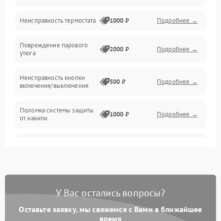
Электроника/Механические
Неисправность термостата
1000 ₽
Подробнее →
Повреждение парового
2000 ₽
Подробнее →
утюга
Неисправность кнопки
500 ₽
Подробнее →
включения/выключения
Поломка системы защиты
1000 ₽
Подробнее →
от накипи
Неисправность
500 ₽
Подробнее →
индикатора уровня воды
Поломка системы
автоматического
1500 ₽
Подробнее →
У Вас остались вопросы?
отключения
Оставьте заявку, мы свяжемся с Вами в ближайшее
Неисправность системы
время
2000 ₽
Подробнее →