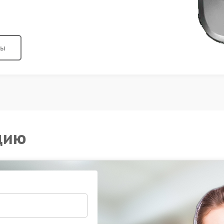
ны
цию