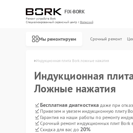
FIX-BORK
Ремонт устройств Bork
Специализированный cервисный центр г.
Волжский
Мы ремонтируем
Срочный ремонт
Це
ит Bork в Волжском
Индукционная плита Bork ложные нажатия
Индукционная плит
Ложные нажатия
Бесплатная диагностика
даже при отказ
Привезем и увезем индукционную плиту Bo
Гарантия на наши работы по ремонту инду
Срочный ремонт индукционных плит Bork в
20%
Скидка для вас до
Ремонт роботов-пылесосов Bork
Ремонт массажных кресел Bork
Ремонт гладильных систем Bork
Ремонт водонагревателей Bork
Ремонт микроволновых печей Bork
Ремонт увлажнителей воздуха Bork
Ремонт очистителей воздуха Bork
Ремонт электросамокатов Bork
Ремонт вертикальных пылесосов Bork