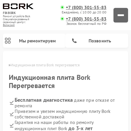
+7 (800) 301-55-83
Ежедневно, с 10:00 до 20:00
FIX-BORK
Ремонт устройств Bork
+7 (800) 301-55-83
Специализированный
cервисный центр г.
Звонок бесплатный по РФ
Волжский
Мы ремонтируем
Позвонить
жском
Индукционная плита Bork перегревается
Индукционная плита
Bork
Перегревается
Бесплатная диагностика
даже при отказе от
ремонта
Привезем и увезем индукционную плиту Bork
собственной доставкой
Ремонт вертикальных пылесосов Bork
Ремонт гладильных систем Bork
Ремонт микроволновых печей Bork
Ремонт увлажнителей воздуха Bork
Ремонт очистителей воздуха Bork
Гарантия на наши работы по ремонту
до 3-х лет
индукционных плит Bork