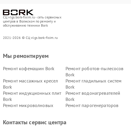
СЦ vlgs.bork-fixim.ru - сеть сервисных
центров в Волжском по ремонту и
обслуживанию техники Bork
2021-2026 © СЦ vlgs.bork-fixim.ru
Мы ремонтируем
Ремонт кофемашин Bork
Ремонт роботов-пылесосов
Bork
Ремонт массажных кресел
Ремонт гладильных систем
Bork
Bork
Ремонт индукционных плит
Ремонт водонагревателей
Bork
Bork
Ремонт микроволновых
Ремонт парогенераторов
печей Bork
Bork
Ремонт увлажнителей
Ремонт пылесосов Bork
Контакты сервис центра
воздуха Bork
Ремонт очистителей воздуха
Ремонт электросамокатов