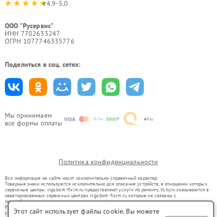
4.9-5.0
ООО "Русервис"
ИНН 7702633247
ОГРН 1077746335776
Поделиться в соц. сетях:
Мы принимаем
все формы оплаты
Политика конфиденциальности
Вся информация на сайте носит исключительно справочный характер.
Товарные знаки используются исключительно для описания устройств, в отношении которых
сервисные центры vlgs.bork-fixim.ru предоставляют услуги по ремонту. Услуги оказываются в
неавторизованных сервисных центрах vlgs.bork-fixim.ru, которые не связаны с
правообладателями товарных знаков или их официальными представителями.
Ремонт осуществляется для устройств, уже введенных в гражданский оборот в соответствии
Этот сайт использует файлы cookie. Вы можете
со статьей 1487 ГК РФ.