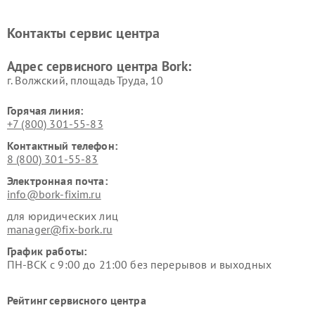
печей Bork
Bork
Ремонт увлажнителей
Ремонт пылесосов Bork
Контакты сервис центра
воздуха Bork
Ремонт очистителей воздуха
Ремонт электросамокатов
Адрес сервисного центра Bork:
Bork
Bork
г. Волжский, площадь Труда, 10
Горячая линия:
+7 (800) 301-55-83
Контактный телефон:
8 (800) 301-55-83
Электронная почта:
info@bork-fixim.ru
для юридических лиц
manager@fix-bork.ru
График работы:
ПН-ВСК с 9:00 до 21:00 без перерывов и выходных
Рейтинг сервисного центра