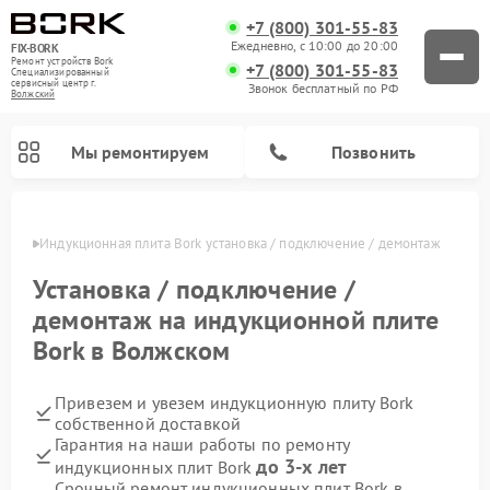
+7 (800) 301-55-83
Ежедневно, с 10:00 до 20:00
FIX-BORK
Ремонт устройств Bork
+7 (800) 301-55-83
Специализированный
cервисный центр г.
Звонок бесплатный по РФ
Волжский
Мы ремонтируем
Позвонить
жском
Индукционная плита Bork установка / подключение / демонтаж
Установка / подключение /
демонтаж на индукционной плите
Bork в Волжском
Привезем и увезем индукционную плиту Bork
собственной доставкой
Гарантия на наши работы по ремонту
Ремонт вертикальных пылесосов Bork
Ремонт гладильных систем Bork
Ремонт микроволновых печей Bork
Ремонт увлажнителей воздуха Bork
Ремонт очистителей воздуха Bork
до 3-х лет
индукционных плит Bork
Срочный ремонт индукционных плит Bork в