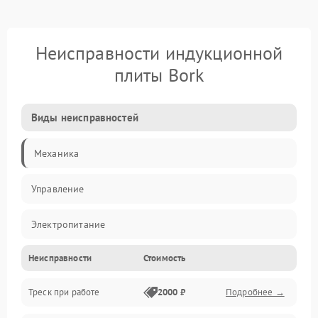
Неисправности индукционной
плиты Bork
Виды неисправностей
Механика
Управление
Электропитание
Неисправности
Стоимость
Нагрев
Треск при работе
2000 ₽
Подробнее →