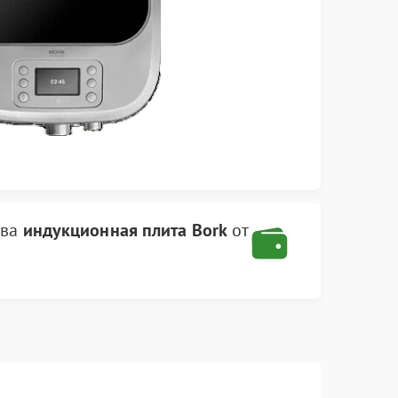
тва
индукционная плита Bork
от