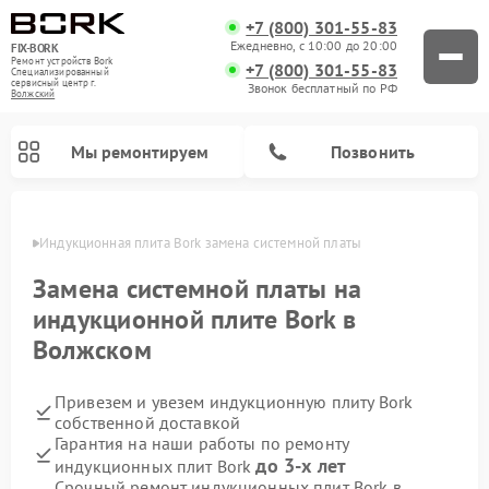
+7 (800) 301-55-83
Ежедневно, с 10:00 до 20:00
FIX-BORK
Ремонт устройств Bork
+7 (800) 301-55-83
Специализированный
cервисный центр г.
Звонок бесплатный по РФ
Волжский
Мы ремонтируем
Позвонить
жском
Индукционная плита Bork замена системной платы
Замена системной платы на
индукционной плите Bork в
Волжском
Привезем и увезем индукционную плиту Bork
собственной доставкой
Гарантия на наши работы по ремонту
Ремонт вертикальных пылесосов Bork
Ремонт гладильных систем Bork
Ремонт микроволновых печей Bork
Ремонт увлажнителей воздуха Bork
Ремонт очистителей воздуха Bork
до 3-х лет
индукционных плит Bork
Срочный ремонт индукционных плит Bork в