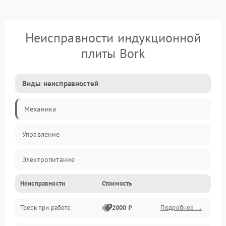
Неисправности индукционной
плиты Bork
Виды неисправностей
Механика
Управление
Электропитание
Неисправности
Стоимость
Нагрев
Треск при работе
2000 ₽
Подробнее →