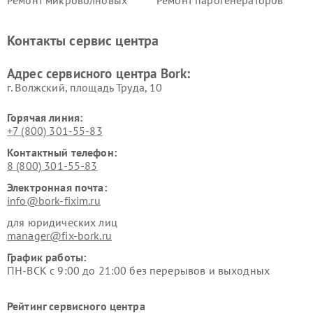
Ремонт микроволновых
Ремонт парогенераторов
печей Bork
Bork
Ремонт увлажнителей
Ремонт пылесосов Bork
Контакты сервис центра
воздуха Bork
Ремонт очистителей воздуха
Ремонт электросамокатов
Адрес сервисного центра Bork:
Bork
Bork
г. Волжский, площадь Труда, 10
Горячая линия:
+7 (800) 301-55-83
Контактный телефон:
8 (800) 301-55-83
Электронная почта:
info@bork-fixim.ru
для юридических лиц
manager@fix-bork.ru
График работы:
ПН-ВСК с 9:00 до 21:00 без перерывов и выходных
Рейтинг сервисного центра