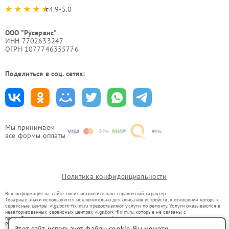
4.9-5.0
ООО "Русервис"
ИНН 7702633247
ОГРН 1077746335776
Поделиться в соц. сетях:
Мы принимаем
все формы оплаты
Политика конфиденциальности
Вся информация на сайте носит исключительно справочный характер.
Товарные знаки используются исключительно для описания устройств, в отношении которых
сервисные центры vlgs.bork-fixim.ru предоставляют услуги по ремонту. Услуги оказываются в
неавторизованных сервисных центрах vlgs.bork-fixim.ru, которые не связаны с
правообладателями товарных знаков или их официальными представителями.
Ремонт осуществляется для устройств, уже введенных в гражданский оборот в соответствии
Этот сайт использует файлы cookie. Вы можете