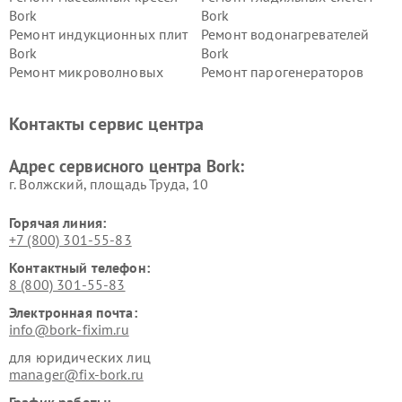
Bork
Bork
Ремонт индукционных плит
Ремонт водонагревателей
Bork
Bork
Ремонт микроволновых
Ремонт парогенераторов
печей Bork
Bork
Ремонт увлажнителей
Ремонт пылесосов Bork
Контакты сервис центра
воздуха Bork
Ремонт очистителей воздуха
Ремонт электросамокатов
Адрес сервисного центра Bork:
Bork
Bork
г. Волжский, площадь Труда, 10
Горячая линия:
+7 (800) 301-55-83
Контактный телефон:
8 (800) 301-55-83
Электронная почта:
info@bork-fixim.ru
для юридических лиц
manager@fix-bork.ru