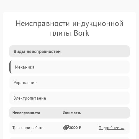
Неисправности индукционной
плиты Bork
Виды неисправностей
Механика
Управление
Электропитание
Неисправности
Стоимость
Нагрев
Треск при работе
2000 ₽
Подробнее →