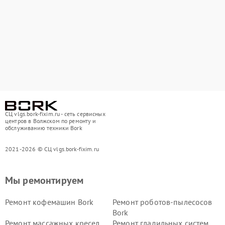
СЦ vlgs.bork-fixim.ru - сеть сервисных
центров в Волжском по ремонту и
обслуживанию техники Bork
2021-2026 © СЦ vlgs.bork-fixim.ru
Мы ремонтируем
Ремонт кофемашин Bork
Ремонт роботов-пылесосов
Bork
Ремонт массажных кресел
Ремонт гладильных систем