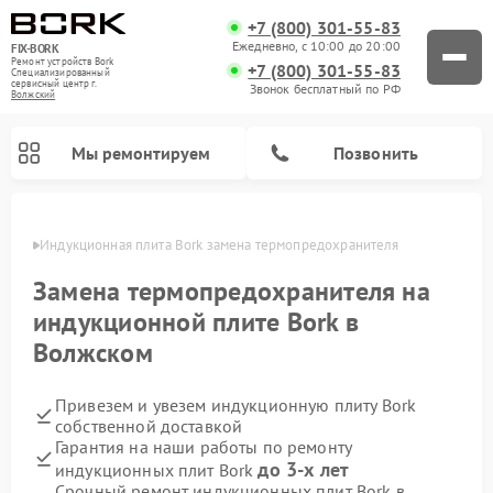
+7 (800) 301-55-83
Ежедневно, с 10:00 до 20:00
FIX-BORK
Ремонт устройств Bork
+7 (800) 301-55-83
Специализированный
cервисный центр г.
Звонок бесплатный по РФ
Волжский
Мы ремонтируем
Позвонить
жском
Индукционная плита Bork замена термопредохранителя
Замена термопредохранителя на
индукционной плите Bork в
Волжском
Привезем и увезем индукционную плиту Bork
собственной доставкой
Гарантия на наши работы по ремонту
Ремонт вертикальных пылесосов Bork
Ремонт гладильных систем Bork
Ремонт микроволновых печей Bork
Ремонт увлажнителей воздуха Bork
Ремонт очистителей воздуха Bork
до 3-х лет
индукционных плит Bork
Срочный ремонт индукционных плит Bork в