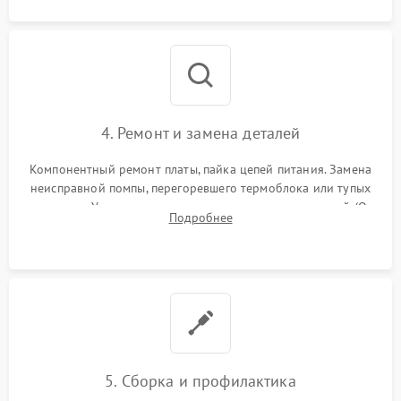
4. Ремонт и замена деталей
Компонентный ремонт платы, пайка цепей питания. Замена
неисправной помпы, перегоревшего термоблока или тупых
жерновов. Установка новых силиконовых уплотнителей (O-
Подробнее
ring) и тефлоновых трубок для надежного устранения
протечек.
5. Сборка и профилактика