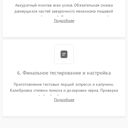
Аккуратный монтаж всех узлов. Обязательная смазка
движущихся частей заварочного механизма пищевой
силиконовой смазкой. Проведение программной
Подробнее
декальцинации и очистки системы от кофейных масел.
Надежная фиксация всех соединений.
6. Финальное тестирование и настройка
Приготовление тестовых порций эспрессо и капучино.
Калибровка степени помола и дозировки зерна. Проверка
плотности кофейной таблетки, температуры напитка и
Подробнее
качества молочной пены. Контроль отсутствия посторонних
шумов и протечек.