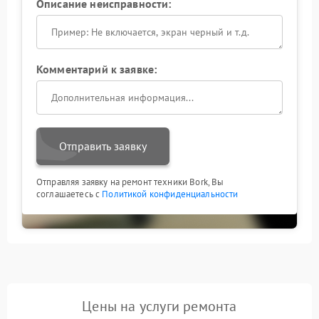
отказывается включаться. Обращение в сервис FIX-
Описание неисправности:
XIAOMI гарантирует, что проблема будет устранена
до того, как она успеет нанести серьезный урон.
Профессиональный подход к
Комментарий к заявке:
решению проблемы
Самостоятельная диагностика и ремонт
кофемашины при появлении щелчков редко
приводят к успеху. Без специального инструмента
Отправить заявку
невозможно оценить степень износа подшипников,
без манометра — проверить давление насоса, без
стенда — протестировать электронику. Именно
Отправляя заявку на ремонт техники Bork, Вы
поэтому владельцы техники доверяют нам
соглашаетесь с
Политикой конфиденциальности
проведение всех необходимых процедур.
При появлении подозрительных звуков
оптимальным решением станет обращение в
сервисный центр Xiaomi. Наши инженеры проведут
полноценную диагностику, определят точный
источник щелчков или треска и выполнят замену
поврежденных компонентов. После
Цены на услуги ремонта
профессионального вмешательства работа