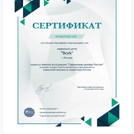
сервис Xiaomi позволяет минимизировать затраты и
сохранить функциональность техники.
Основные источники щелчков и
треска
На основе практики ремонтных работ мы выделяем
следующие причины появления посторонних
шумов:
Попадание твердого предмета (камешка) в
кофемолку, вызывающее треск при
перемалывании.
Износ или разрушение подшипника двигателя,
приводящее к металлическому скрежету.
Ослабление креплений механических узлов,
создающее щелчки при вибрации.
Каждый из перечисленных случаев имеет свою
специфику диагностики. Камешек в жерновах
способен не только испортить звук, но и заклинить
ротор, что приведет к перегоранию обмоток. В
такой ситуации необходим срочный ремонт Xiaomi