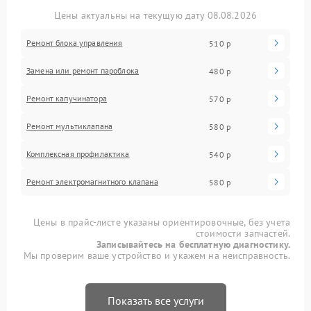
оборудования станет тихой и плавной, без
Цены актуальны на текущую дату 08.08.2026
посторонних шумов, способных вызвать
беспокойство у владельца.
Ремонт блока управления
510 р
Замена или ремонт пароблока
480 р
Ремонт капучинатора
570 р
Ремонт мультиклапана
580 р
Комплексная профилактика
540 р
Ремонт электромагнитного клапана
580 р
Цены в прайс-листе указаны ориентировочные, без учета
стоимости запчастей.
Записывайтесь на бесплатную диагностику.
Мы проверим ваше устройство и укажем на неисправность.
Показать все услуги