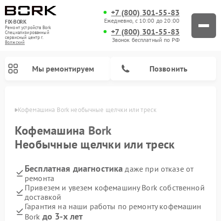
+7 (800) 301-55-83
Ежедневно, с 10:00 до 20:00
FIX-BORK
Ремонт устройств Bork
+7 (800) 301-55-83
Специализированный
cервисный центр г.
Звонок бесплатный по РФ
Волжский
Мы ремонтируем
Позвонить
жском
Кофемашина Bork необычные щелчки или треск
Кофемашина
Bork
Необычные щелчки или треск
Бесплатная диагностика
даже при отказе от
ремонта
Привезем и увезем кофемашину Bork собственной
доставкой
Ремонт вертикальных пылесосов Bork
Ремонт гладильных систем Bork
Ремонт индукционных плит Bork
Ремонт микроволновых печей Bork
Ремонт увлажнителей воздуха Bork
Ремонт очистителей воздуха Bork
Гарантия на наши работы по ремонту кофемашин
до 3-х лет
Bork