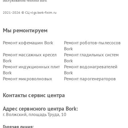
обслуживанию техники Bork
2021-2026 © СЦ vlgs.bork-fixim.ru
Мы ремонтируем
Ремонт кофемашин Bork
Ремонт роботов-пылесосов
Bork
Ремонт массажных кресел
Ремонт гладильных систем
Bork
Bork
Ремонт индукционных плит
Ремонт водонагревателей
Bork
Bork
Ремонт микроволновых
Ремонт парогенераторов
печей Bork
Bork
Ремонт увлажнителей
Ремонт пылесосов Bork
Контакты сервис центра
воздуха Bork
Ремонт очистителей воздуха
Ремонт электросамокатов
Адрес сервисного центра Bork:
Bork
Bork
г. Волжский, площадь Труда, 10
Горячая линия: