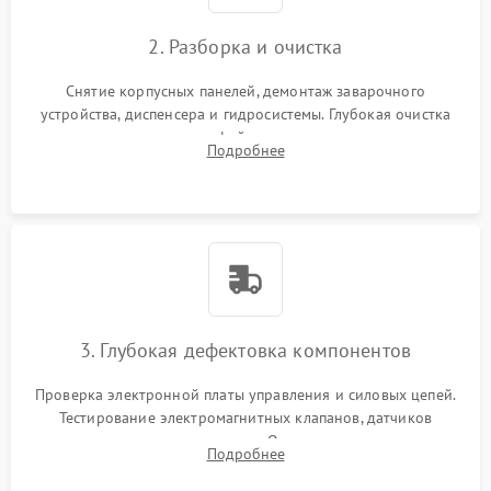
2. Разборка и очистка
Снятие корпусных панелей, демонтаж заварочного
устройства, диспенсера и гидросистемы. Глубокая очистка
внутренних узлов от кофейных масел, жмыха и накипи.
Подробнее
Промывка дренажных каналов и фильтров с использованием
специализированной химии.
3. Глубокая дефектовка компонентов
Проверка электронной платы управления и силовых цепей.
Тестирование электромагнитных клапанов, датчиков
температуры и расходомера. Оценка степени износа
Подробнее
жерновов кофемолки, уплотнительных колец гидросистемы
и шестерней редуктора.