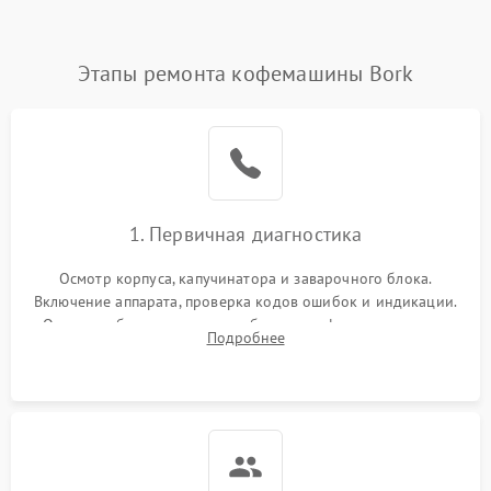
Этапы ремонта кофемашины Bork
1. Первичная диагностика
Осмотр корпуса, капучинатора и заварочного блока.
Включение аппарата, проверка кодов ошибок и индикации.
Оценка работы помпы, термоблока и кофемолки на слух.
Подробнее
Измерение температуры и давления воды для выявления
локализации поломки.