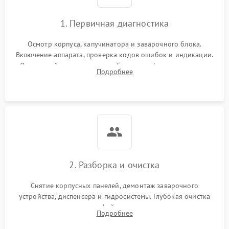
1. Первичная диагностика
Осмотр корпуса, капучинатора и заварочного блока.
Включение аппарата, проверка кодов ошибок и индикации.
Оценка работы помпы, термоблока и кофемолки на слух.
Подробнее
Измерение температуры и давления воды для выявления
локализации поломки.
2. Разборка и очистка
Снятие корпусных панелей, демонтаж заварочного
устройства, диспенсера и гидросистемы. Глубокая очистка
внутренних узлов от кофейных масел, жмыха и накипи.
Подробнее
Промывка дренажных каналов и фильтров с использованием
специализированной химии.