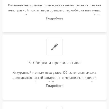
Компонентный ремонт платы, пайка цепей питания. Замена
неисправной помпы, перегоревшего термоблока или тупых
жерновов. Установка новых силиконовых уплотнителей (O-
Подробнее
ring) и тефлоновых трубок для надежного устранения
протечек.
5. Сборка и профилактика
Аккуратный монтаж всех узлов. Обязательная смазка
движущихся частей заварочного механизма пищевой
силиконовой смазкой. Проведение программной
Подробнее
декальцинации и очистки системы от кофейных масел.
Надежная фиксация всех соединений.