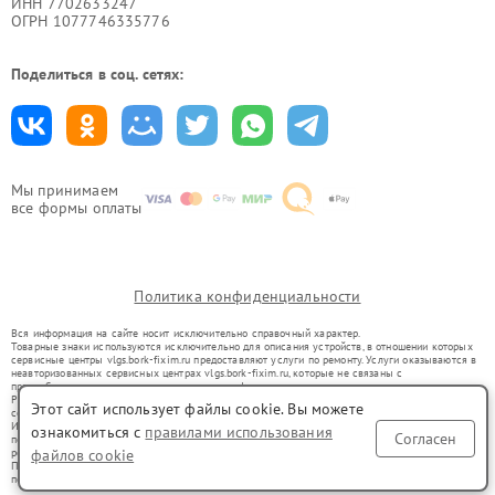
ИНН 7702633247
ОГРН 1077746335776
Поделиться в соц. сетях:
Мы принимаем
все формы оплаты
Политика конфиденциальности
Вся информация на сайте носит исключительно справочный характер.
Товарные знаки используются исключительно для описания устройств, в отношении которых
сервисные центры vlgs.bork-fixim.ru предоставляют услуги по ремонту. Услуги оказываются в
неавторизованных сервисных центрах vlgs.bork-fixim.ru, которые не связаны с
правообладателями товарных знаков или их официальными представителями.
Ремонт осуществляется для устройств, уже введенных в гражданский оборот в соответствии
Этот сайт использует файлы cookie. Вы можете
со статьей 1487 ГК РФ.
Использование товарных знаков не преследует цели индивидуализации услуг или введения
ознакомиться с
правилами использования
Согласен
потребителей в заблуждение, а служит для информирования о предоставляемых услугах по
файлов cookie
ремонту техники указанных брендов.
Представленная на сайте информация не является публичной офертой, определяемой
положениями Статьи 437(2) Гражданского кодекса РФ