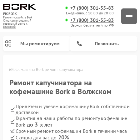
+7 (800) 301-55-83
Ежедневно, с 10:00 до 20:00
FIX-BORK
Ремонт устройств Bork
+7 (800) 301-55-83
Специализированный
cервисный центр г.
Звонок бесплатный по РФ
Волжский
Мы ремонтируем
Позвонить
жском
Кофемашина Bork ремонт капучинатора
Ремонт капучинатора на
кофемашине Bork в Волжском
Привезем и увезем кофемашину Bork собственной
доставкой
Гарантия на наши работы по ремонту кофемашин
до 3-х лет
Bork
Ремонт вертикальных пылесосов Bork
Ремонт гладильных систем Bork
Ремонт индукционных плит Bork
Ремонт микроволновых печей Bork
Ремонт увлажнителей воздуха Bork
Ремонт очистителей воздуха Bork
Срочный ремонт кофемашин Bork в течении часа
20%
Скидка для вас до