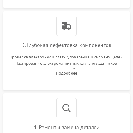
3. Глубокая дефектовка компонентов
Проверка электронной платы управления и силовых цепей.
Тестирование электромагнитных клапанов, датчиков
температуры и расходомера. Оценка степени износа
Подробнее
жерновов кофемолки, уплотнительных колец гидросистемы
и шестерней редуктора.
4. Ремонт и замена деталей