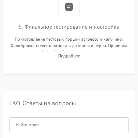
6. Финальное тестирование и настройка
Приготовление тестовых порций эспрессо и капучино.
Калибровка степени помола и дозировки зерна. Проверка
плотности кофейной таблетки, температуры напитка и
Подробнее
качества молочной пены. Контроль отсутствия посторонних
шумов и протечек.
FAQ. Ответы на вопросы