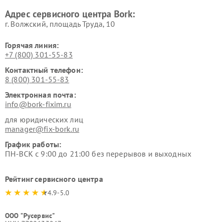
Ремонт очистителей воздуха
Ремонт электросамокатов
Адрес сервисного центра Bork:
Bork
Bork
г. Волжский, площадь Труда, 10
Горячая линия:
+7 (800) 301-55-83
Контактный телефон:
8 (800) 301-55-83
Электронная почта:
info@bork-fixim.ru
для юридических лиц
manager@fix-bork.ru
График работы:
ПН-ВСК с 9:00 до 21:00 без перерывов и выходных
Рейтинг сервисного центра
4.9-5.0
ООО "Русервис"