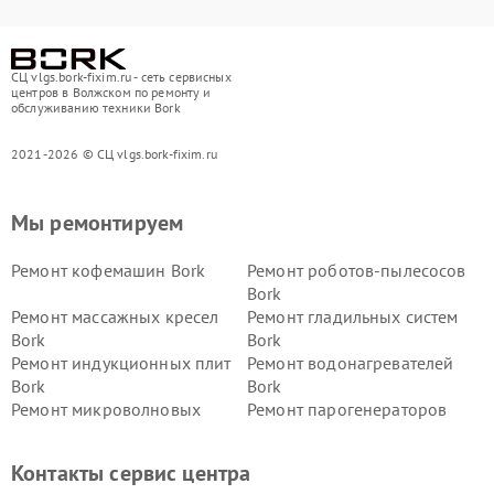
СЦ vlgs.bork-fixim.ru - сеть сервисных
центров в Волжском по ремонту и
обслуживанию техники Bork
2021-2026 © СЦ vlgs.bork-fixim.ru
Мы ремонтируем
Ремонт кофемашин Bork
Ремонт роботов-пылесосов
Bork
Ремонт массажных кресел
Ремонт гладильных систем
Bork
Bork
Ремонт индукционных плит
Ремонт водонагревателей
Bork
Bork
Ремонт микроволновых
Ремонт парогенераторов
печей Bork
Bork
Ремонт увлажнителей
Ремонт пылесосов Bork
Контакты сервис центра
воздуха Bork