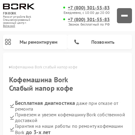
+7 (800) 301-55-83
Ежедневно, с 10:00 до 20:00
FIX-BORK
Ремонт устройств Bork
+7 (800) 301-55-83
Специализированный
cервисный центр г.
Звонок бесплатный по РФ
Волжский
Мы ремонтируем
Позвонить
жском
Кофемашина Bork слабый напор кофе
Кофемашина
Bork
Слабый напор кофе
Бесплатная диагностика
даже при отказе от
ремонта
Привезем и увезем кофемашину Bork собственной
доставкой
Ремонт вертикальных пылесосов Bork
Ремонт гладильных систем Bork
Ремонт индукционных плит Bork
Ремонт микроволновых печей Bork
Ремонт увлажнителей воздуха Bork
Ремонт очистителей воздуха Bork
Гарантия на наши работы по ремонту кофемашин
до 3-х лет
Bork