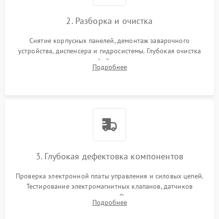
2. Разборка и очистка
Снятие корпусных панелей, демонтаж заварочного
устройства, диспенсера и гидросистемы. Глубокая очистка
внутренних узлов от кофейных масел, жмыха и накипи.
Подробнее
Промывка дренажных каналов и фильтров с использованием
специализированной химии.
3. Глубокая дефектовка компонентов
Проверка электронной платы управления и силовых цепей.
Тестирование электромагнитных клапанов, датчиков
температуры и расходомера. Оценка степени износа
Подробнее
жерновов кофемолки, уплотнительных колец гидросистемы
и шестерней редуктора.