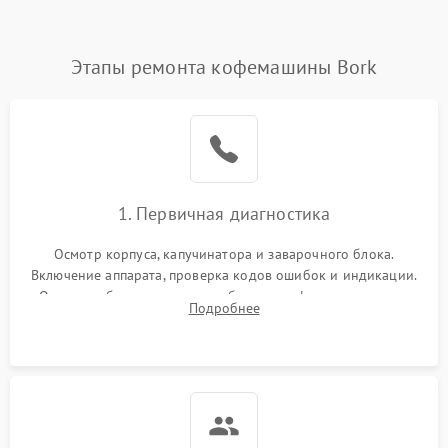
Этапы ремонта кофемашины Bork
1. Первичная диагностика
Осмотр корпуса, капучинатора и заварочного блока.
Включение аппарата, проверка кодов ошибок и индикации.
Оценка работы помпы, термоблока и кофемолки на слух.
Подробнее
Измерение температуры и давления воды для выявления
локализации поломки.