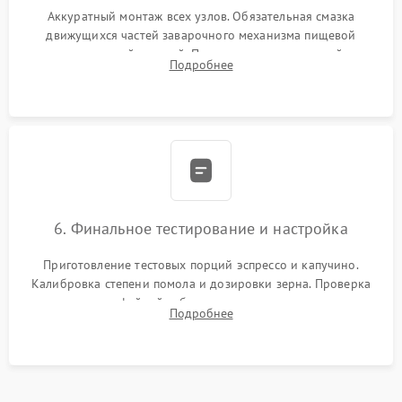
Аккуратный монтаж всех узлов. Обязательная смазка
движущихся частей заварочного механизма пищевой
силиконовой смазкой. Проведение программной
Подробнее
декальцинации и очистки системы от кофейных масел.
Надежная фиксация всех соединений.
6. Финальное тестирование и настройка
Приготовление тестовых порций эспрессо и капучино.
Калибровка степени помола и дозировки зерна. Проверка
плотности кофейной таблетки, температуры напитка и
Подробнее
качества молочной пены. Контроль отсутствия посторонних
шумов и протечек.