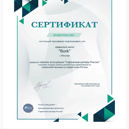
каналов подачи воды
загрязнение сеток и фильтрующих элементов
ослабление уплотнений в системе подачи
снижение эффективности работы насоса
В сервисе FIX-BORK при диагностике уделяется
внимание всем элементам, которые формируют
давление во время приготовления напитка. Это
позволяет определить состояние системы и
подобрать оптимальный вариант ремонта.
Признаки снижения давления
Перед тем как поток становится совсем слабым,
техника подает несколько заметных сигналов. Стоит
обратить внимание на следующие изменения:
струя кофе выходит тоньше привычной
наполнение чашки занимает больше времени
поток напитка идет неравномерно
на поверхности кофе уменьшается слой крема
При появлении подобных изменений
рекомендуется обратиться в сервис Bork.
Своевременное обслуживание позволяет