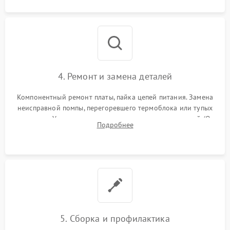
4. Ремонт и замена деталей
Компонентный ремонт платы, пайка цепей питания. Замена
неисправной помпы, перегоревшего термоблока или тупых
жерновов. Установка новых силиконовых уплотнителей (O-
Подробнее
ring) и тефлоновых трубок для надежного устранения
протечек.
5. Сборка и профилактика