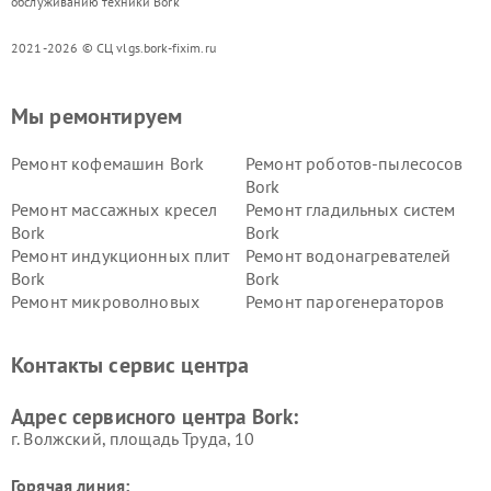
обслуживанию техники Bork
2021-2026 © СЦ vlgs.bork-fixim.ru
Мы ремонтируем
Ремонт кофемашин Bork
Ремонт роботов-пылесосов
Bork
Ремонт массажных кресел
Ремонт гладильных систем
Bork
Bork
Ремонт индукционных плит
Ремонт водонагревателей
Bork
Bork
Ремонт микроволновых
Ремонт парогенераторов
печей Bork
Bork
Ремонт увлажнителей
Ремонт пылесосов Bork
Контакты сервис центра
воздуха Bork
Ремонт очистителей воздуха
Ремонт электросамокатов
Адрес сервисного центра Bork:
Bork
Bork
г. Волжский, площадь Труда, 10
Горячая линия: