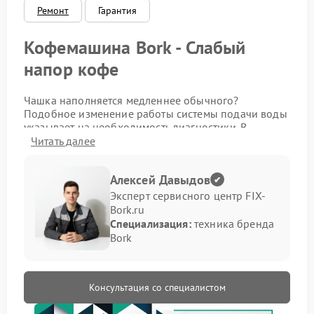
Ремонт
Гарантия
Кофемашина Bork - Слабый
напор кофе
Чашка наполняется медленнее обычного?
Подобное изменение работы системы подачи воды
указывает на необходимость диагностики. В
подобных ситуациях ремонт Bork позволяет вернуть
Читать далее
стабильное давление и нормальный режим
приготовления кофе.
Алексей Давыдов
Причины уменьшения напора
Эксперт сервисного центр FIX-
Bork.ru
Специализация:
техника бренда
Подача кофе зависит от состояния внутренних
Bork
элементов системы подачи воды. Когда внутри
появляются загрязнения или отдельные детали
изнашиваются, давление постепенно снижается. К
распространенным причинам относятся:
Консультация со специалистом
отложения минеральных примесей внутри