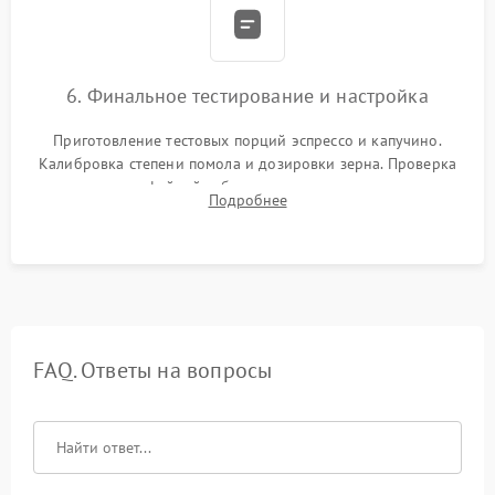
6. Финальное тестирование и настройка
Приготовление тестовых порций эспрессо и капучино.
Калибровка степени помола и дозировки зерна. Проверка
плотности кофейной таблетки, температуры напитка и
Подробнее
качества молочной пены. Контроль отсутствия посторонних
шумов и протечек.
FAQ. Ответы на вопросы