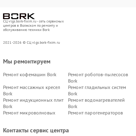
СЦ vlgs.bork-fixim.ru - сеть сервисных
центров в Волжском по ремонту и
обслуживанию техники Bork
2021-2026 © СЦ vlgs.bork-fixim.ru
Мы ремонтируем
Ремонт кофемашин Bork
Ремонт роботов-пылесосов
Bork
Ремонт массажных кресел
Ремонт гладильных систем
Bork
Bork
Ремонт индукционных плит
Ремонт водонагревателей
Bork
Bork
Ремонт микроволновых
Ремонт парогенераторов
печей Bork
Bork
Ремонт увлажнителей
Ремонт пылесосов Bork
Контакты сервис центра
воздуха Bork