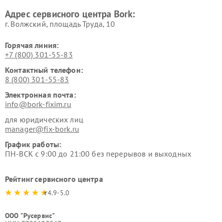
Ремонт очистителей воздуха
Ремонт электросамокатов
Адрес сервисного центра Bork:
Bork
Bork
г. Волжский, площадь Труда, 10
Горячая линия:
+7 (800) 301-55-83
Контактный телефон:
8 (800) 301-55-83
Электронная почта:
info@bork-fixim.ru
для юридических лиц
manager@fix-bork.ru
График работы:
ПН-ВСК с 9:00 до 21:00 без перерывов и выходных
Рейтинг сервисного центра
4.9-5.0
ООО "Русервис"