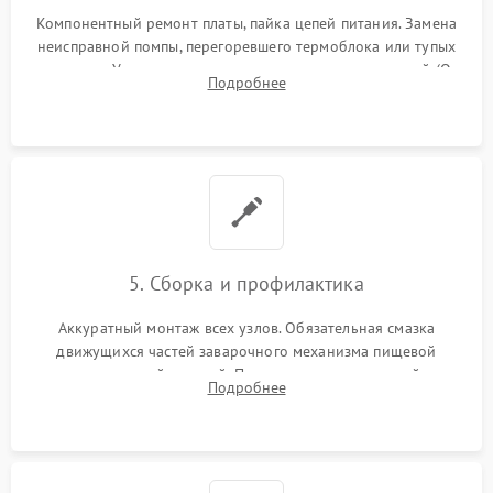
Компонентный ремонт платы, пайка цепей питания. Замена
неисправной помпы, перегоревшего термоблока или тупых
жерновов. Установка новых силиконовых уплотнителей (O-
Подробнее
ring) и тефлоновых трубок для надежного устранения
протечек.
5. Сборка и профилактика
Аккуратный монтаж всех узлов. Обязательная смазка
движущихся частей заварочного механизма пищевой
силиконовой смазкой. Проведение программной
Подробнее
декальцинации и очистки системы от кофейных масел.
Надежная фиксация всех соединений.