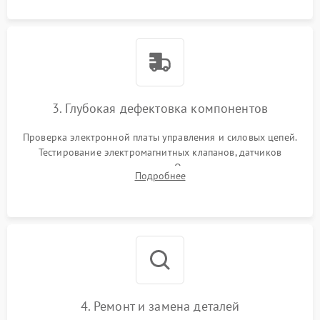
3. Глубокая дефектовка компонентов
Проверка электронной платы управления и силовых цепей.
Тестирование электромагнитных клапанов, датчиков
температуры и расходомера. Оценка степени износа
Подробнее
жерновов кофемолки, уплотнительных колец гидросистемы
и шестерней редуктора.
4. Ремонт и замена деталей