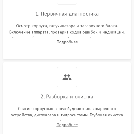
1. Первичная диагностика
Осмотр корпуса, капучинатора и заварочного блока.
Включение аппарата, проверка кодов ошибок и индикации.
Оценка работы помпы, термоблока и кофемолки на слух.
Подробнее
Измерение температуры и давления воды для выявления
локализации поломки.
2. Разборка и очистка
Снятие корпусных панелей, демонтаж заварочного
устройства, диспенсера и гидросистемы. Глубокая очистка
внутренних узлов от кофейных масел, жмыха и накипи.
Подробнее
Промывка дренажных каналов и фильтров с использованием
специализированной химии.