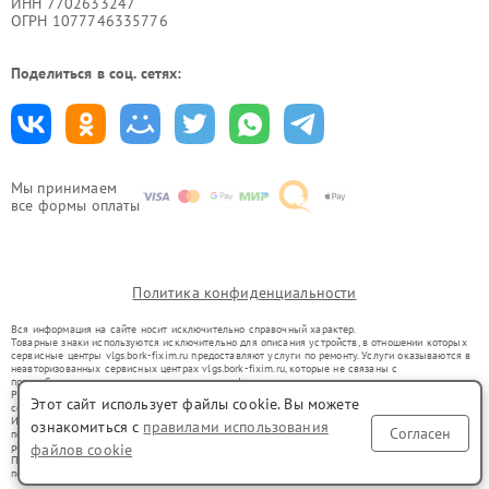
ИНН 7702633247
ОГРН 1077746335776
Поделиться в соц. сетях:
Мы принимаем
все формы оплаты
Политика конфиденциальности
Вся информация на сайте носит исключительно справочный характер.
Товарные знаки используются исключительно для описания устройств, в отношении которых
сервисные центры vlgs.bork-fixim.ru предоставляют услуги по ремонту. Услуги оказываются в
неавторизованных сервисных центрах vlgs.bork-fixim.ru, которые не связаны с
правообладателями товарных знаков или их официальными представителями.
Ремонт осуществляется для устройств, уже введенных в гражданский оборот в соответствии
Этот сайт использует файлы cookie. Вы можете
со статьей 1487 ГК РФ.
Использование товарных знаков не преследует цели индивидуализации услуг или введения
ознакомиться с
правилами использования
Согласен
потребителей в заблуждение, а служит для информирования о предоставляемых услугах по
файлов cookie
ремонту техники указанных брендов.
Представленная на сайте информация не является публичной офертой, определяемой
положениями Статьи 437(2) Гражданского кодекса РФ