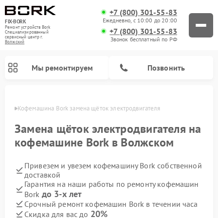
+7 (800) 301-55-83
Ежедневно, с 10:00 до 20:00
FIX-BORK
Ремонт устройств Bork
+7 (800) 301-55-83
Специализированный
cервисный центр г.
Звонок бесплатный по РФ
Волжский
Мы ремонтируем
Позвонить
жском
Кофемашина Bork замена щёток электродвигателя
Замена щёток электродвигателя на
кофемашине Bork в Волжском
Привезем и увезем кофемашину Bork собственной
доставкой
Гарантия на наши работы по ремонту кофемашин
до 3-х лет
Bork
Ремонт вертикальных пылесосов Bork
Ремонт гладильных систем Bork
Ремонт индукционных плит Bork
Ремонт микроволновых печей Bork
Ремонт увлажнителей воздуха Bork
Ремонт очистителей воздуха Bork
Срочный ремонт кофемашин Bork в течении часа
20%
Скидка для вас до