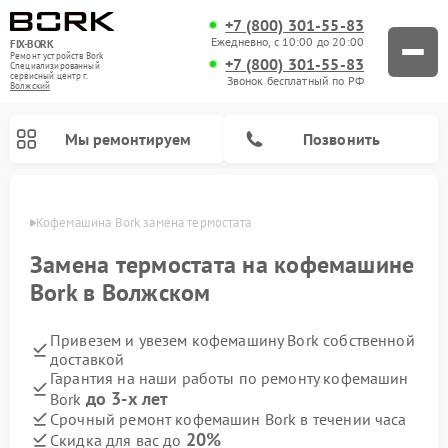
+7 (800) 301-55-83
Ежедневно, с 10:00 до 20:00
FIX-BORK
Ремонт устройств Bork
+7 (800) 301-55-83
Специализированный
cервисный центр г.
Звонок бесплатный по РФ
Волжский
Мы ремонтируем
Позвонить
жском
Кофемашина Bork замена термостата
Замена термостата на кофемашине
Bork в Волжском
Привезем и увезем кофемашину Bork собственной
доставкой
Гарантия на наши работы по ремонту кофемашин
до 3-х лет
Bork
Ремонт вертикальных пылесосов Bork
Ремонт гладильных систем Bork
Ремонт индукционных плит Bork
Ремонт микроволновых печей Bork
Ремонт увлажнителей воздуха Bork
Ремонт очистителей воздуха Bork
Срочный ремонт кофемашин Bork в течении часа
20%
Скидка для вас до