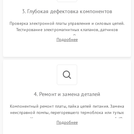
3. Глубокая дефектовка компонентов
Проверка электронной платы управления и силовых цепей.
Тестирование электромагнитных клапанов, датчиков
температуры и расходомера. Оценка степени износа
Подробнее
жерновов кофемолки, уплотнительных колец гидросистемы
и шестерней редуктора.
4. Ремонт и замена деталей
Компонентный ремонт платы, пайка цепей питания. Замена
неисправной помпы, перегоревшего термоблока или тупых
жерновов. Установка новых силиконовых уплотнителей (O-
Подробнее
ring) и тефлоновых трубок для надежного устранения
протечек.