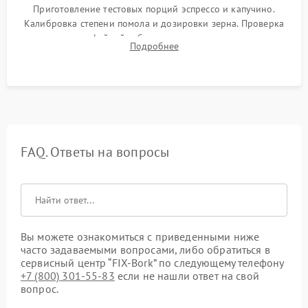
Приготовление тестовых порций эспрессо и капучино.
Калибровка степени помола и дозировки зерна. Проверка
плотности кофейной таблетки, температуры напитка и
Подробнее
качества молочной пены. Контроль отсутствия посторонних
шумов и протечек.
FAQ. Ответы на вопросы
Вы можете ознакомиться с приведенными ниже
часто задаваемыми вопросами, либо обратиться в
сервисный центр “FIX-Bork” по следующему телефону
+7 (800) 301-55-83
если не нашли ответ на свой
вопрос.