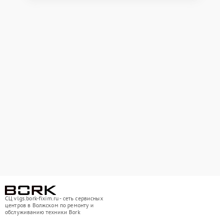
СЦ vlgs.bork-fixim.ru - сеть сервисных
центров в Волжском по ремонту и
обслуживанию техники Bork