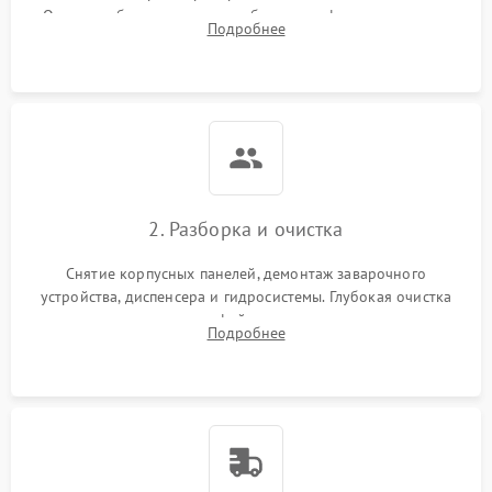
Оценка работы помпы, термоблока и кофемолки на слух.
Подробнее
Измерение температуры и давления воды для выявления
локализации поломки.
2. Разборка и очистка
Снятие корпусных панелей, демонтаж заварочного
устройства, диспенсера и гидросистемы. Глубокая очистка
внутренних узлов от кофейных масел, жмыха и накипи.
Подробнее
Промывка дренажных каналов и фильтров с использованием
специализированной химии.