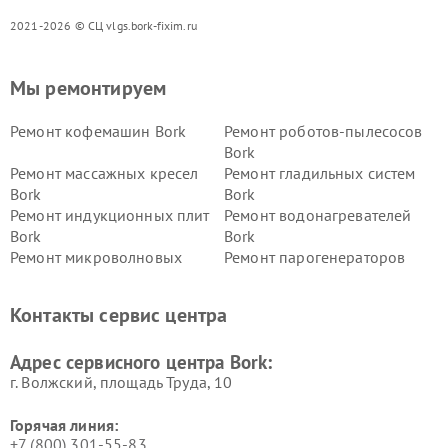
2021-2026 © СЦ vlgs.bork-fixim.ru
Мы ремонтируем
Ремонт кофемашин Bork
Ремонт роботов-пылесосов
Bork
Ремонт массажных кресел
Ремонт гладильных систем
Bork
Bork
Ремонт индукционных плит
Ремонт водонагревателей
Bork
Bork
Ремонт микроволновых
Ремонт парогенераторов
печей Bork
Bork
Ремонт увлажнителей
Ремонт пылесосов Bork
Контакты сервис центра
воздуха Bork
Ремонт очистителей воздуха
Ремонт электросамокатов
Адрес сервисного центра Bork:
Bork
Bork
г. Волжский, площадь Труда, 10
Горячая линия:
+7 (800) 301-55-83