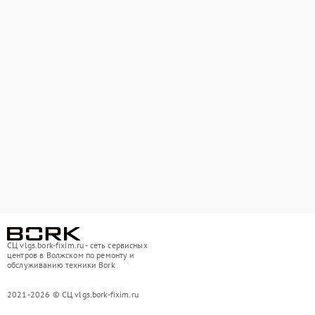
СЦ vlgs.bork-fixim.ru - сеть сервисных
центров в Волжском по ремонту и
обслуживанию техники Bork
2021-2026 © СЦ vlgs.bork-fixim.ru