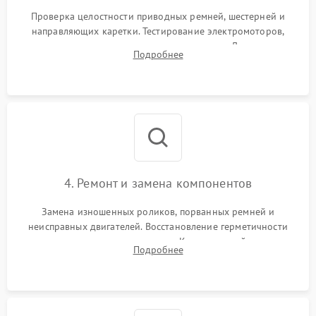
Проверка целостности приводных ремней, шестерней и
направляющих каретки. Тестирование электромоторов,
электромагнитных клапанов и компрессора. Диагностика
Подробнее
материнской платы, датчиков положения и целостности
пневмомагистралей.
4. Ремонт и замена компонентов
Замена изношенных роликов, порванных ремней и
неисправных двигателей. Восстановление герметичности
воздушных подушек и шлангов. Компонентный ремонт
Подробнее
электронных плат, пайка контактов и замена сгоревших
элементов блока питания.