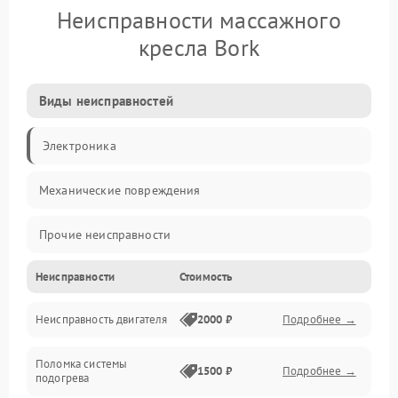
Неисправности массажного
кресла Bork
Виды неисправностей
Электроника
Механические повреждения
Прочие неисправности
Неисправности
Стоимость
Управление
Неисправность двигателя
2000 ₽
Подробнее →
Проблемы с массажем
Поломка системы
Включение и питание
1500 ₽
Подробнее →
подогрева