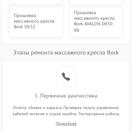
Прошивка
Прошивка
массажного кресла
массажного кресла
Bork AVALON D830
Bork D632
gg
Этапы ремонта массажного кресла Bork
1. Первичная диагностика
Осмотр обивки и каркаса. Проверка пульта управления,
кабелей питания и кодов ошибок. Тестирование работы
роликового механизма, компрессора и воздушных подушек
Подробнее
в разных режимах для выявления неисправных зон и