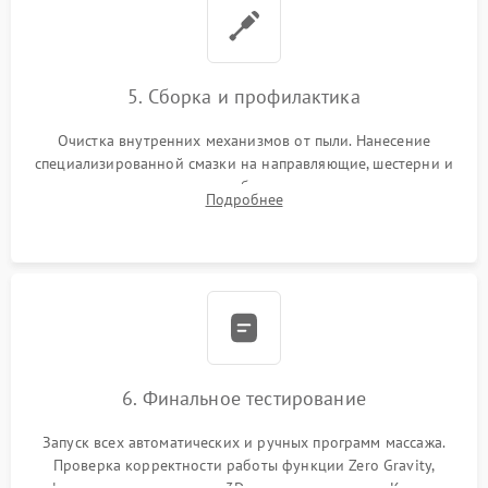
5. Сборка и профилактика
Очистка внутренних механизмов от пыли. Нанесение
специализированной смазки на направляющие, шестерни и
шарниры для плавного и бесшумного хода каретки.
Подробнее
Подключение всех шлейфов, сборка каркаса и аккуратная
установка обивки.
6. Финальное тестирование
Запуск всех автоматических и ручных программ массажа.
Проверка корректности работы функции Zero Gravity,