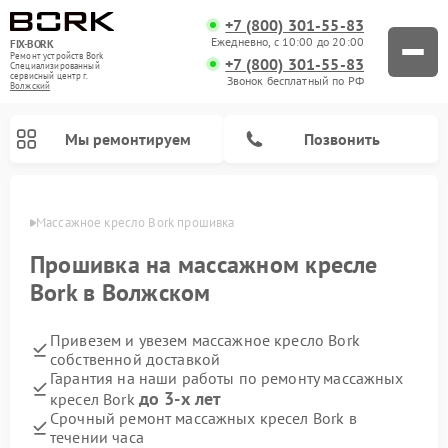
+7 (800) 301-55-83
Ежедневно, с 10:00 до 20:00
FIX-BORK
Ремонт устройств Bork
+7 (800) 301-55-83
Специализированный
cервисный центр г.
Звонок бесплатный по РФ
Волжский
Мы ремонтируем
Позвонить
жском
Массажное кресло Bork прошивка
Прошивка на массажном кресле
Bork в Волжском
Привезем и увезем массажное кресло Bork
собственной доставкой
Гарантия на наши работы по ремонту массажных
до 3-х лет
кресел Bork
Ремонт вертикальных пылесосов Bork
Ремонт гладильных систем Bork
Ремонт индукционных плит Bork
Ремонт микроволновых печей Bork
Ремонт увлажнителей воздуха Bork
Ремонт очистителей воздуха Bork
Срочный ремонт массажных кресел Bork в
течении часа