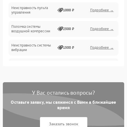
Проблемы с воздушными подушками
Неисправность пульта
1000 ₽
Подробнее →
управления
Проблемы с положением и движением
Поломка системы
2500 ₽
Подробнее →
воздушной компрессии
Электроника и датчики
Неисправность системы
1500 ₽
Подробнее →
вибрации
Неисправность системы
1500 ₽
Подробнее →
защиты от перегрузок
Повреждение системы
автоматического
1500 ₽
Подробнее →
У Вас остались вопросы?
отключения
Оставьте заявку, мы свяжемся с Вами в ближайшее
Поломка системы защиты
время
1500 ₽
Подробнее →
от короткого замыкания
Заказать звонок
Неисправность системы
1500 ₽
Подробнее →