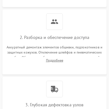
посторонних шумов.
2. Разборка и обеспечение доступа
Аккуратный демонтаж элементов обшивки, подлокотников и
защитных кожухов. Отключение шлейфов и пневматических
трубок. Обеспечение безопасного доступа к материнской
Подробнее
плате, блоку питания, моторам и каретке массажного
механизма.
3. Глубокая дефектовка узлов