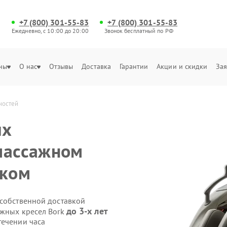
+7 (800) 301-55-83
+7 (800) 301-55-83
Ежедневно, с 10:00 до 20:00
Звонок бесплатный по РФ
ны
О нас
Отзывы
Доставка
Гарантии
Акции и скидки
Зая
ностей
их
массажном
ском
 собственной доставкой
до 3-х лет
ажных кресел Bork
течении часа