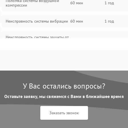
Поломка системы воздушной
60 мин
1 год
компрессии
Неисправность системы вибрации
60 мин
1 год
Неисправность системы защиты от
60 мин
1 год
перегрузок
Повреждение системы
60 мин
1 год
автоматического отключения
Поломка системы защиты от
60 мин
1 год
короткого замыкания
У Вас остались вопросы?
Оставьте заявку, мы свяжемся с Вами в ближайшее время
Неисправность системы защиты от
60 мин
1 год
перегрева
Заказать звонок
Повреждение системы защиты от
60 мин
1 год
перенапряжения