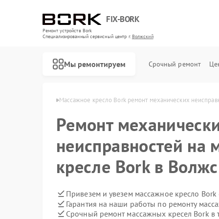
FIX-BORK
Ремонт устройств Bork
Специализированный cервисный центр г.
Волжский
Мы ремонтируем
Срочный ремонт
Це
ел Bork в Волжском
Массажное кресло Bork ремонт механических неисправ
Ремонт механическ
неисправностей на 
кресле Bork в Волж
Привезем и увезем массажное кресло Bork
Гарантия на наши работы по ремонту масс
Срочный ремонт массажных кресел Bork в 
Ремонт роботов-пылесосов Bork
Ремонт гладильных систем Bork
Ремонт индукционных плит Bork
Ремонт водонагревателей Bork
Ремонт микроволновых печей Bork
Ремонт увлажнителей воздуха Bork
Ремонт очистителей воздуха Bork
Ремонт электросамокатов Bork
Ремонт вертикальных пылесосов Bork