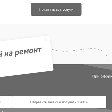
Показать все услуги
й на ремонт
При оформл
Отправить заявку и получить 1500 ₽
сти