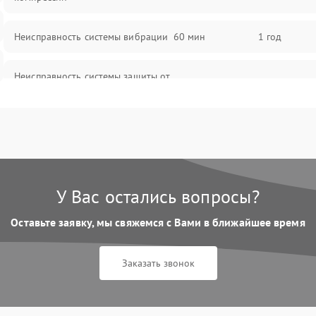
Неисправность системы вибрации
60 мин
1 год
Неисправность системы защиты от
60 мин
1 год
перегрузок
Повреждение системы
60 мин
1 год
автоматического отключения
Поломка системы защиты от
60 мин
1 год
короткого замыкания
У Вас остались вопросы?
Оставьте заявку, мы свяжемся с Вами в ближайшее время
Неисправность системы защиты от
60 мин
1 год
перегрева
Заказать звонок
Повреждение системы защиты от
60 мин
1 год
перенапряжения