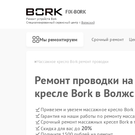
FIX-BORK
Ремонт устройств Bork
Специализированный cервисный центр г.
Волжский
Мы ремонтируем
Срочный ремонт
Це
ел Bork в Волжском
Массажное кресло Bork ремонт проводки
Ремонт проводки н
кресле Bork в Волж
Привезем и увезем массажное кресло Bork
Гарантия на наши работы по ремонту масс
Срочный ремонт массажных кресел Bork в 
20%
Скидка для вас до
Получите 1500 рублей на ремонт
Ремонт роботов-пылесосов Bork
Ремонт гладильных систем Bork
Ремонт индукционных плит Bork
Ремонт водонагревателей Bork
Ремонт микроволновых печей Bork
Ремонт увлажнителей воздуха Bork
Ремонт очистителей воздуха Bork
Ремонт электросамокатов Bork
Ремонт вертикальных пылесосов Bork