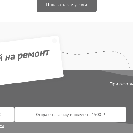
Показать все услуги
й на ремонт
При оформл
Отправить заявку и получить 1500 ₽
сти