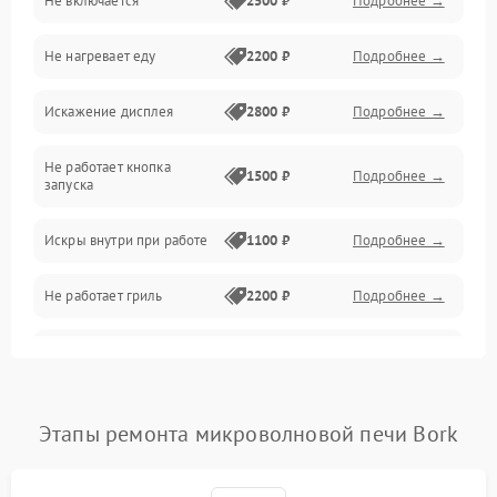
Не включается
2500 ₽
Подробнее →
Механика и внутренние элементы
Не нагревает еду
2200 ₽
Подробнее →
Механические повреждения
Искажение дисплея
2800 ₽
Подробнее →
Питание и запуск
Не работает кнопка
Нагрев и приготовление
1500 ₽
Подробнее →
запуска
Программное обеспечение
Искры внутри при работе
1100 ₽
Подробнее →
Не работает гриль
2200 ₽
Подробнее →
Перегрев или отключение
2400 ₽
Подробнее →
во время работы
Появление запаха гари
2400 ₽
Подробнее →
Этапы ремонта микроволновой печи Bork
Проблемы с вентилятором
2000 ₽
Подробнее →