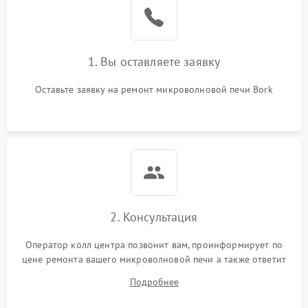
Поломка системы
2200 ₽
Подробнее →
охлаждения
1. Вы оставляете заявку
Не работают сенсорные
2400 ₽
Подробнее →
кнопки
Оставьте заявку на ремонт микроволновой печи Bork
Не горит подсветка
2000 ₽
Подробнее →
Сломался трансформатор
1000 ₽
Подробнее →
2. Консультация
Оператор колл центра позвонит вам, проинформирует по
цене ремонта вашего микроволновой печи а также ответит
на все ваши вопросы.
Подробнее