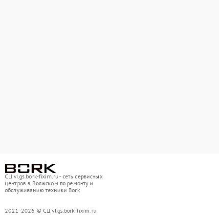
СЦ vlgs.bork-fixim.ru - сеть сервисных
центров в Волжском по ремонту и
обслуживанию техники Bork
2021-2026 © СЦ vlgs.bork-fixim.ru