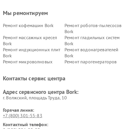
Мы ремонтируем
Ремонт кофемашин Bork
Ремонт роботов-пылесосов
Bork
Ремонт массажных кресел
Ремонт гладильных систем
Bork
Bork
Ремонт индукционных плит
Ремонт водонагревателей
Bork
Bork
Ремонт микроволновых
Ремонт парогенераторов
печей Bork
Bork
Ремонт увлажнителей
Ремонт пылесосов Bork
Контакты сервис центра
воздуха Bork
Ремонт очистителей воздуха
Ремонт электросамокатов
Адрес сервисного центра Bork:
Bork
Bork
г. Волжский, площадь Труда, 10
Горячая линия:
+7 (800) 301-55-83
Контактный телефон: