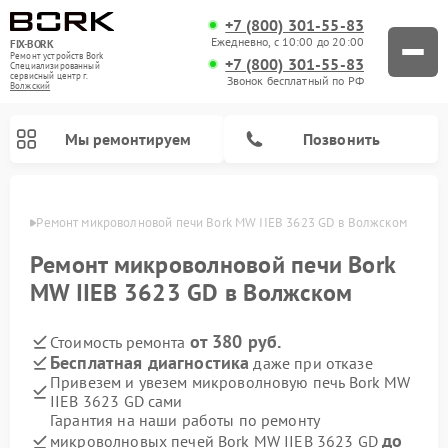
+7 (800) 301-55-83
Ежедневно, с 10:00 до 20:00
FIX-BORK
Ремонт устройств Bork
+7 (800) 301-55-83
Специализированный
cервисный центр г.
Звонок бесплатный по РФ
Волжский
Мы ремонтируем
Позвонить
жском
Ремонт микроволновой печи Bork MW IIEB 3623 GD в Волжском
Ремонт микроволновой печи Bork
MW IIEB 3623 GD в Волжском
от 380 руб.
Стоимость ремонта
Бесплатная диагностика
даже при отказе
Привезем и увезем микроволновую печь Bork MW
IIEB 3623 GD сами
Ремонт вертикальных пылесосов Bork
Ремонт индукционных плит Bork
Ремонт гладильных систем Bork
Ремонт увлажнителей воздуха Bork
Ремонт очистителей воздуха Bork
Гарантия на наши работы по ремонту
до
микроволновых печей Bork MW IIEB 3623 GD