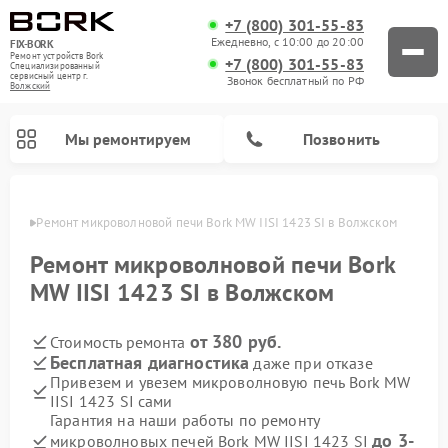
+7 (800) 301-55-83
Ежедневно, с 10:00 до 20:00
FIX-BORK
Ремонт устройств Bork
+7 (800) 301-55-83
Специализированный
cервисный центр г.
Звонок бесплатный по РФ
Волжский
Мы ремонтируем
Позвонить
жском
Ремонт микроволновой печи Bork MW IISI 1423 SI в Волжском
Ремонт микроволновой печи Bork
MW IISI 1423 SI в Волжском
от 380 руб.
Стоимость ремонта
Бесплатная диагностика
даже при отказе
Привезем и увезем микроволновую печь Bork MW
IISI 1423 SI сами
Ремонт вертикальных пылесосов Bork
Ремонт индукционных плит Bork
Ремонт гладильных систем Bork
Ремонт увлажнителей воздуха Bork
Ремонт очистителей воздуха Bork
Гарантия на наши работы по ремонту
до 3-
микроволновых печей Bork MW IISI 1423 SI