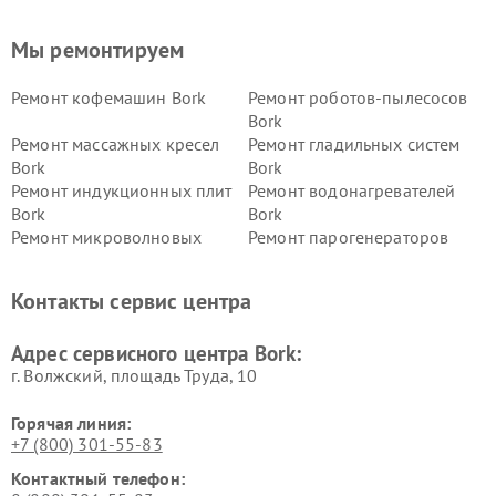
Мы ремонтируем
Ремонт кофемашин Bork
Ремонт роботов-пылесосов
Bork
Ремонт массажных кресел
Ремонт гладильных систем
Bork
Bork
Ремонт индукционных плит
Ремонт водонагревателей
Bork
Bork
Ремонт микроволновых
Ремонт парогенераторов
печей Bork
Bork
Ремонт увлажнителей
Ремонт пылесосов Bork
Контакты сервис центра
воздуха Bork
Ремонт очистителей воздуха
Ремонт электросамокатов
Адрес сервисного центра Bork:
Bork
Bork
г. Волжский, площадь Труда, 10
Горячая линия:
+7 (800) 301-55-83
Контактный телефон: