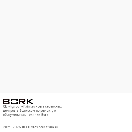
СЦ vlgs.bork-fixim.ru - сеть сервисных
центров в Волжском по ремонту и
обслуживанию техники Bork
2021-2026 © СЦ vlgs.bork-fixim.ru