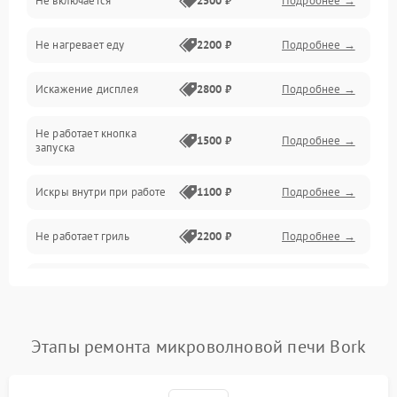
Не включается
2500 ₽
Подробнее →
Механика и внутренние элементы
Не нагревает еду
2200 ₽
Подробнее →
Механические повреждения
Искажение дисплея
2800 ₽
Подробнее →
Питание и запуск
Не работает кнопка
Нагрев и приготовление
1500 ₽
Подробнее →
запуска
Программное обеспечение
Искры внутри при работе
1100 ₽
Подробнее →
Не работает гриль
2200 ₽
Подробнее →
Перегрев или отключение
2400 ₽
Подробнее →
во время работы
Появление запаха гари
2400 ₽
Подробнее →
Этапы ремонта микроволновой печи Bork
Проблемы с вентилятором
2000 ₽
Подробнее →