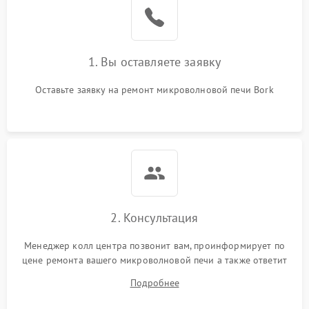
Поломка системы
2200 ₽
Подробнее →
охлаждения
1. Вы оставляете заявку
Не работают сенсорные
2400 ₽
Подробнее →
кнопки
Оставьте заявку на ремонт микроволновой печи Bork
Не горит подсветка
2000 ₽
Подробнее →
Сломался трансформатор
1000 ₽
Подробнее →
2. Консультация
Менеджер колл центра позвонит вам, проинформирует по
цене ремонта вашего микроволновой печи а также ответит
на все ваши вопросы.
Подробнее