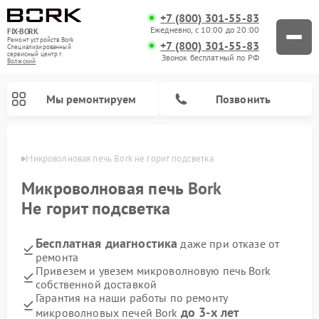
+7 (800) 301-55-83
Ежедневно, с 10:00 до 20:00
FIX-BORK
Ремонт устройств Bork
+7 (800) 301-55-83
Специализированный
cервисный центр г.
Звонок бесплатный по РФ
Волжский
Мы ремонтируем
Позвонить
жском
Микроволновая печь Bork не горит подсветка
Микроволновая печь
Bork
Не горит подсветка
Бесплатная диагностика
даже при отказе от
ремонта
Привезем и увезем микроволновую печь Bork
собственной доставкой
Ремонт вертикальных пылесосов Bork
Ремонт индукционных плит Bork
Ремонт гладильных систем Bork
Ремонт увлажнителей воздуха Bork
Ремонт очистителей воздуха Bork
Гарантия на наши работы по ремонту
до 3-х лет
микроволновых печей Bork