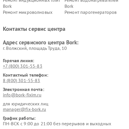
Ремонт индукционных плит
Ремонт водонагревателей
Bork
Bork
Ремонт микроволновых
Ремонт парогенераторов
печей Bork
Bork
Ремонт увлажнителей
Ремонт пылесосов Bork
Контакты сервис центра
воздуха Bork
Ремонт очистителей воздуха
Ремонт электросамокатов
Адрес сервисного центра Bork:
Bork
Bork
г. Волжский, площадь Труда, 10
Горячая линия:
+7 (800) 301-55-83
Контактный телефон:
8 (800) 301-55-83
Электронная почта:
info@bork-fixim.ru
для юридических лиц
manager@fix-bork.ru
График работы:
ПН-ВСК с 9:00 до 21:00 без перерывов и выходных