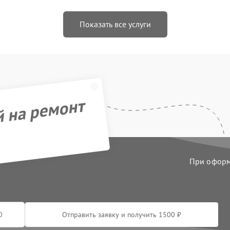
Показать все услуги
й на ремонт
При оформл
Отправить заявку и получить 1500 ₽