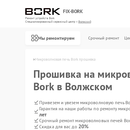
FIX-BORK
Ремонт устройств Bork
Специализированный cервисный центр г.
Волжский
Мы ремонтируем
Срочный ремонт
Це
ей Bork в Волжском
Микроволновая печь Bork прошивка
Прошивка на микро
Bork в Волжском
Привезем и увезем микроволновую печь Bo
Гарантия на наши работы по ремонту мик
лет
Срочный ремонт микроволновых печей Bork
20%
Скидка для вас до
Ремонт роботов-пылесосов Bork
Ремонт массажных кресел Bork
Ремонт гладильных систем Bork
Ремонт индукционных плит Bork
Ремонт водонагревателей Bork
Ремонт увлажнителей воздуха Bork
Ремонт очистителей воздуха Bork
Ремонт электросамокатов Bork
Ремонт вертикальных пылесосов Bork