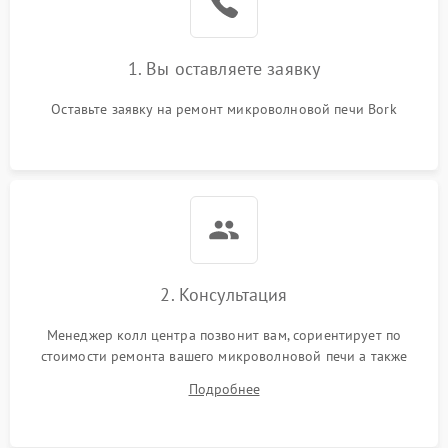
Поломка системы
2200 ₽
Подробнее →
охлаждения
1. Вы оставляете заявку
Не работают сенсорные
2400 ₽
Подробнее →
кнопки
Оставьте заявку на ремонт микроволновой печи Bork
Не горит подсветка
2000 ₽
Подробнее →
Сломался трансформатор
1000 ₽
Подробнее →
2. Консультация
Менеджер колл центра позвонит вам, сориентирует по
стоимости ремонта вашего микроволновой печи а также
ответит на все ваши вопросы.
Подробнее