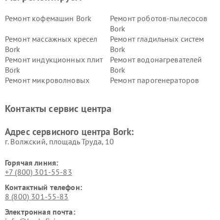
Ремонт кофемашин Bork
Ремонт роботов-пылесосов
Bork
Ремонт массажных кресел
Ремонт гладильных систем
Bork
Bork
Ремонт индукционных плит
Ремонт водонагревателей
Bork
Bork
Ремонт микроволновых
Ремонт парогенераторов
печей Bork
Bork
Ремонт увлажнителей
Ремонт пылесосов Bork
Контакты сервис центра
воздуха Bork
Ремонт очистителей воздуха
Ремонт электросамокатов
Адрес сервисного центра Bork:
Bork
Bork
г. Волжский, площадь Труда, 10
Горячая линия:
+7 (800) 301-55-83
Контактный телефон:
8 (800) 301-55-83
Электронная почта: