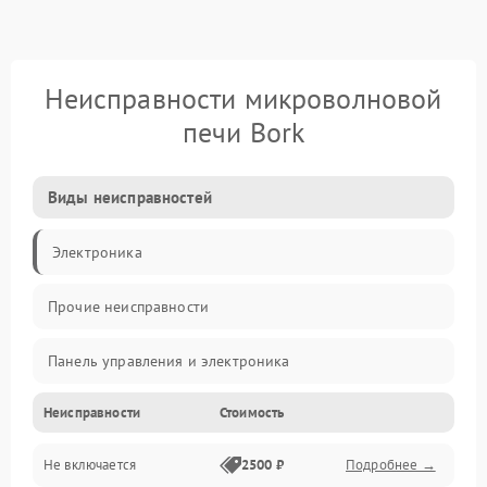
Неисправности микроволновой
печи Bork
Виды неисправностей
Электроника
Прочие неисправности
Панель управления и электроника
Неисправности
Стоимость
Дверца и корпус
Не включается
2500 ₽
Подробнее →
Механика и внутренние элементы