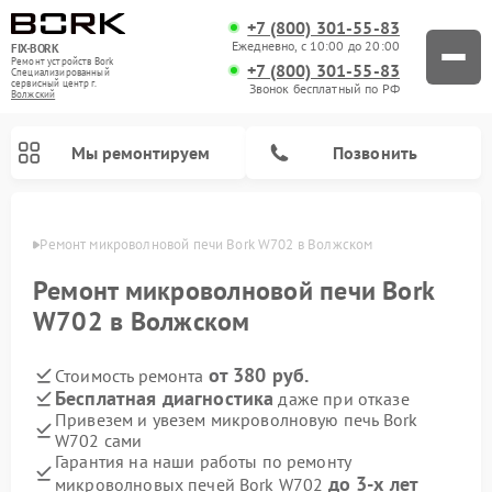
+7 (800) 301-55-83
Ежедневно, с 10:00 до 20:00
FIX-BORK
Ремонт устройств Bork
+7 (800) 301-55-83
Специализированный
cервисный центр г.
Звонок бесплатный по РФ
Волжский
Мы ремонтируем
Позвонить
жском
Ремонт микроволновой печи Bork W702 в Волжском
Ремонт микроволновой печи Bork
W702 в Волжском
от 380 руб.
Стоимость ремонта
Бесплатная диагностика
даже при отказе
Привезем и увезем микроволновую печь Bork
W702 сами
Ремонт вертикальных пылесосов Bork
Ремонт индукционных плит Bork
Ремонт гладильных систем Bork
Ремонт увлажнителей воздуха Bork
Ремонт очистителей воздуха Bork
Гарантия на наши работы по ремонту
до 3-х лет
микроволновых печей Bork W702