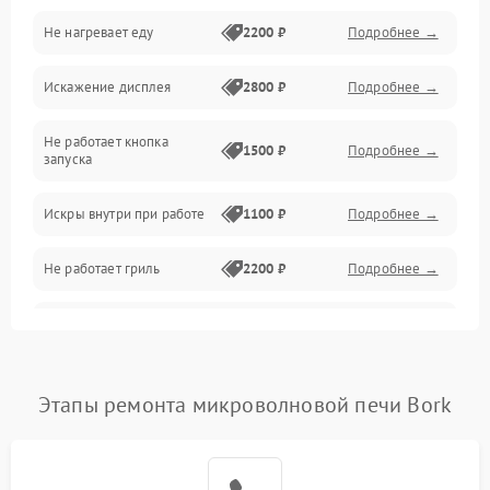
Не нагревает еду
2200 ₽
Подробнее →
Механические повреждения
Искажение дисплея
2800 ₽
Подробнее →
Питание и запуск
Не работает кнопка
Нагрев и приготовление
1500 ₽
Подробнее →
запуска
Программное обеспечение
Искры внутри при работе
1100 ₽
Подробнее →
Не работает гриль
2200 ₽
Подробнее →
Перегрев или отключение
2400 ₽
Подробнее →
во время работы
Появление запаха гари
2400 ₽
Подробнее →
Этапы ремонта микроволновой печи Bork
Проблемы с вентилятором
2000 ₽
Подробнее →