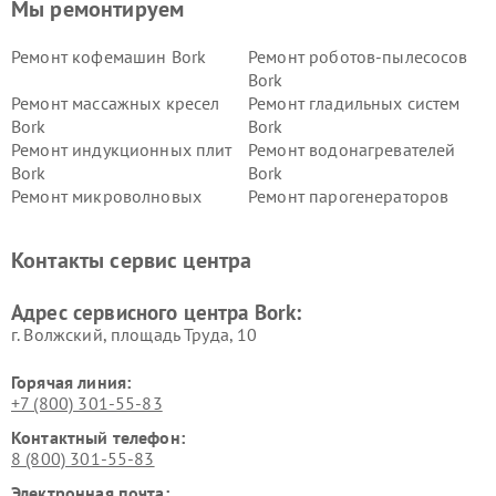
Мы ремонтируем
Ремонт кофемашин Bork
Ремонт роботов-пылесосов
Bork
Ремонт массажных кресел
Ремонт гладильных систем
Bork
Bork
Ремонт индукционных плит
Ремонт водонагревателей
Bork
Bork
Ремонт микроволновых
Ремонт парогенераторов
печей Bork
Bork
Ремонт увлажнителей
Ремонт пылесосов Bork
Контакты сервис центра
воздуха Bork
Ремонт очистителей воздуха
Ремонт электросамокатов
Адрес сервисного центра Bork:
Bork
Bork
г. Волжский, площадь Труда, 10
Горячая линия:
+7 (800) 301-55-83
Контактный телефон:
8 (800) 301-55-83
Электронная почта: