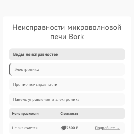
Неисправности микроволновой
печи Bork
Виды неисправностей
Электроника
Прочие неисправности
Панель управления и электроника
Неисправности
Стоимость
Дверца и корпус
Не включается
2500 ₽
Подробнее →
Механика и внутренние элементы