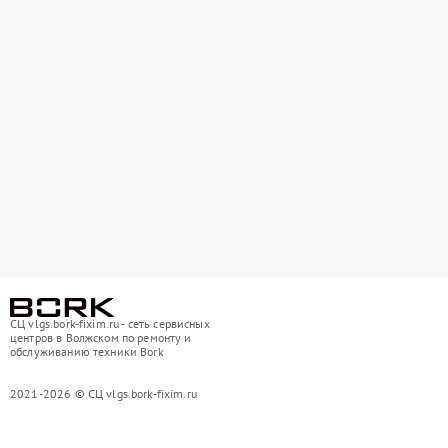
СЦ vlgs.bork-fixim.ru - сеть сервисных
центров в Волжском по ремонту и
обслуживанию техники Bork
2021-2026 © СЦ vlgs.bork-fixim.ru