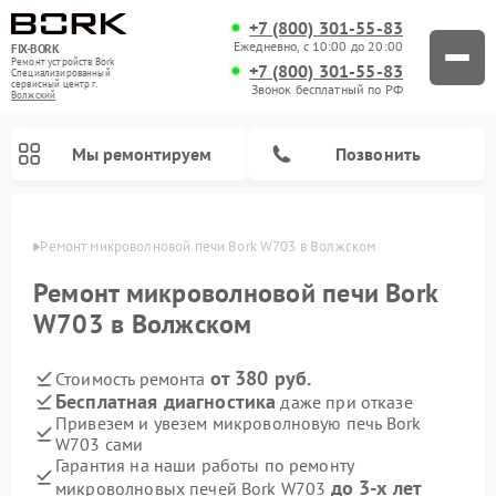
+7 (800) 301-55-83
Ежедневно, с 10:00 до 20:00
FIX-BORK
Ремонт устройств Bork
+7 (800) 301-55-83
Специализированный
cервисный центр г.
Звонок бесплатный по РФ
Волжский
Мы ремонтируем
Позвонить
жском
Ремонт микроволновой печи Bork W703 в Волжском
Ремонт микроволновой печи Bork
W703 в Волжском
от 380 руб.
Стоимость ремонта
Бесплатная диагностика
даже при отказе
Привезем и увезем микроволновую печь Bork
W703 сами
Ремонт вертикальных пылесосов Bork
Ремонт индукционных плит Bork
Ремонт гладильных систем Bork
Ремонт увлажнителей воздуха Bork
Ремонт очистителей воздуха Bork
Гарантия на наши работы по ремонту
до 3-х лет
микроволновых печей Bork W703