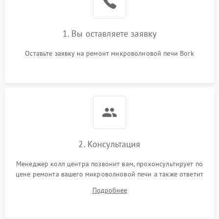
Поломка системы
2200 ₽
Подробнее →
охлаждения
1. Вы оставляете заявку
Не работают сенсорные
2400 ₽
Подробнее →
кнопки
Оставьте заявку на ремонт микроволновой печи Bork
Не горит подсветка
2000 ₽
Подробнее →
Сломался трансформатор
1000 ₽
Подробнее →
2. Консультация
Менеджер колл центра позвонит вам, проконсультирует по
цене ремонта вашего микроволновой печи а также ответит
на все ваши вопросы.
Подробнее