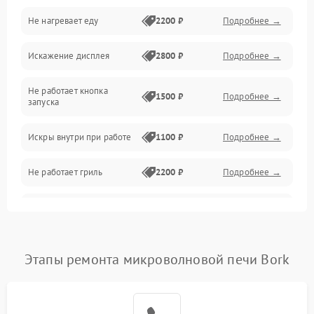
Не нагревает еду
2200 ₽
Подробнее →
Механические повреждения
Искажение дисплея
2800 ₽
Подробнее →
Питание и запуск
Не работает кнопка
Нагрев и приготовление
1500 ₽
Подробнее →
запуска
Программное обеспечение
Искры внутри при работе
1100 ₽
Подробнее →
Не работает гриль
2200 ₽
Подробнее →
Перегрев или отключение
2400 ₽
Подробнее →
во время работы
Появление запаха гари
2400 ₽
Подробнее →
Этапы ремонта микроволновой печи Bork
Проблемы с вентилятором
2000 ₽
Подробнее →