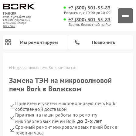
+7 (800) 301-55-83
Ежедневно, с 10:00 до 20:00
FIX-BORK
Ремонт устройств Bork
+7 (800) 301-55-83
Специализированный
cервисный центр г.
Звонок бесплатный по РФ
Волжский
Мы ремонтируем
Позвонить
жском
Микроволновая печь Bork замена тэн
Замена ТЭН на микроволновой
печи Bork в Волжском
Привезем и увезем микроволновую печь Bork
собственной доставкой
Гарантия на наши работы по ремонту
до 3-х лет
микроволновых печей Bork
Ремонт вертикальных пылесосов Bork
Ремонт индукционных плит Bork
Ремонт гладильных систем Bork
Ремонт увлажнителей воздуха Bork
Ремонт очистителей воздуха Bork
Срочный ремонт микроволновых печей Bork в
течении часа