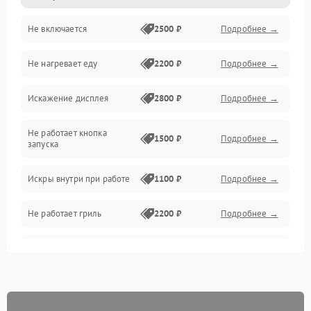
Не включается
2500 ₽
Подробнее →
Механика и внутренние элементы
Не нагревает еду
2200 ₽
Подробнее →
Механические повреждения
Искажение дисплея
2800 ₽
Подробнее →
Питание и запуск
Не работает кнопка
Нагрев и приготовление
1500 ₽
Подробнее →
запуска
Программное обеспечение
Искры внутри при работе
1100 ₽
Подробнее →
Не работает гриль
2200 ₽
Подробнее →
Перегрев или отключение
2400 ₽
Подробнее →
во время работы
Появление запаха гари
2400 ₽
Подробнее →