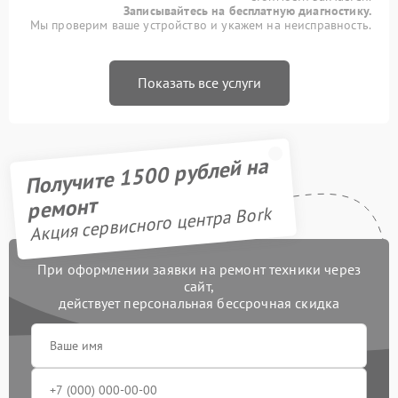
Записывайтесь на бесплатную диагностику.
Мы проверим ваше устройство и укажем на неисправность.
Показать все услуги
Получите 1500 рублей на
ремонт
Акция сервисного центра Bork
При оформлении заявки на ремонт техники через
сайт,
действует персональная бессрочная скидка