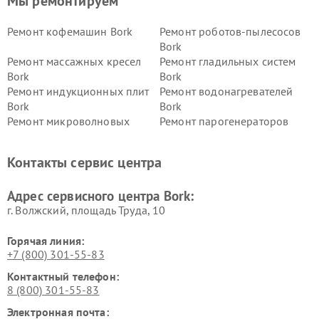
Мы ремонтируем
Ремонт кофемашин Bork
Ремонт роботов-пылесосов
Bork
Ремонт массажных кресел
Ремонт гладильных систем
Bork
Bork
Ремонт индукционных плит
Ремонт водонагревателей
Bork
Bork
Ремонт микроволновых
Ремонт парогенераторов
печей Bork
Bork
Ремонт увлажнителей
Ремонт пылесосов Bork
Контакты сервис центра
воздуха Bork
Ремонт очистителей воздуха
Ремонт электросамокатов
Адрес сервисного центра Bork:
Bork
Bork
г. Волжский, площадь Труда, 10
Горячая линия:
+7 (800) 301-55-83
Контактный телефон:
8 (800) 301-55-83
Электронная почта: