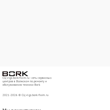
СЦ vlgs.bork-fixim.ru - сеть сервисных
центров в Волжском по ремонту и
обслуживанию техники Bork
2021-2026 © СЦ vlgs.bork-fixim.ru