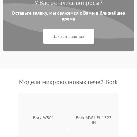
У Вас остались вопросы?
Проблемы с вентилятором
2000 ₽
Подробнее →
Оставьте заявку, мы свяжемся с Вами в ближайшее
время
Поломка системы
2200 ₽
Подробнее →
охлаждения
Заказать звонок
Не работают сенсорные
2400 ₽
Подробнее →
кнопки
Не горит подсветка
2000 ₽
Подробнее →
Сломался трансформатор
1000 ₽
Подробнее →
Модели микроволновых печей Bork
Bork W501
Bork MW IIEI 1323
IN