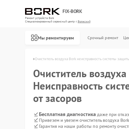
FIX-BORK
Ремонт устройств Bork
Специализированный cервисный центр г.
Волжский
Мы ремонтируем
Срочный ремонт
Це
уха Bork в Волжском
Очиститель воздуха Bork неисправность системы защиты
Очиститель воздух
Неисправность сис
от засоров
Бесплатная диагностика
даже при отказ
Привезем и увезем очиститель воздуха Bor
Гарантия на наши работы по ремонту очист
Ремонт роботов-пылесосов Bork
Ремонт массажных кресел Bork
Ремонт гладильных систем Bork
Ремонт индукционных плит Bork
Ремонт водонагревателей Bork
Ремонт микроволновых печей Bork
Ремонт увлажнителей воздуха Bork
Ремонт электросамокатов Bork
Ремонт вертикальных пылесосов Bork