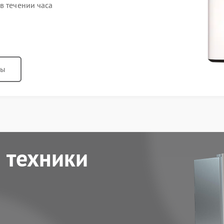
в течении часа
ны
 техники