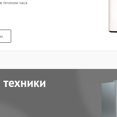
в течении часа
ны
 техники