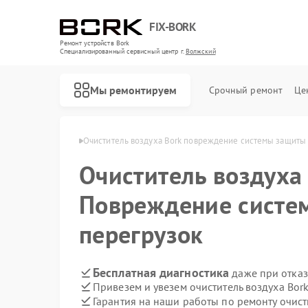
FIX-BORK
Ремонт устройств Bork
Специализированный cервисный центр г.
Волжский
Мы ремонтируем
Срочный ремонт
Це
уха Bork в Волжском
Очиститель воздуха Bork повреждение системы защиты 
Очиститель воздух
Повреждение систе
перегрузок
Бесплатная диагностика
даже при отказ
Привезем и увезем очиститель воздуха Bor
Гарантия на наши работы по ремонту очист
Ремонт роботов-пылесосов Bork
Ремонт массажных кресел Bork
Ремонт гладильных систем Bork
Ремонт индукционных плит Bork
Ремонт водонагревателей Bork
Ремонт микроволновых печей Bork
Ремонт увлажнителей воздуха Bork
Ремонт электросамокатов Bork
Ремонт вертикальных пылесосов Bork