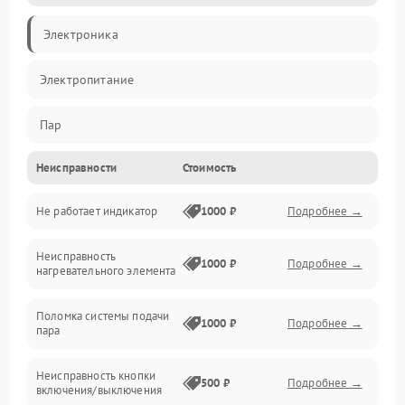
Электроника
Электропитание
Пар
Неисправности
Стоимость
Герметичность
Не работает индикатор
1000 ₽
Подробнее →
Механические повреждения
Неисправность
1000 ₽
Подробнее →
нагревательного элемента
Поломка системы подачи
1000 ₽
Подробнее →
пара
Неисправность кнопки
500 ₽
Подробнее →
включения/выключения