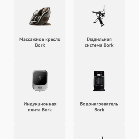
Поломка системы защиты
1000 ₽
Подробнее →
от замыкания
Повреждение системы
1000 ₽
Подробнее →
защиты от перегрузок
Массажное кресло
Гладильная
Bork
система Bork
Индукционная
Водонагреватель
плита Bork
Bork