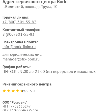
Адрес сервисного центра Bork:
Bork
Bork
г. Волжский, площадь Труда, 10
Горячая линия:
+7 (800) 301-55-83
Контактный телефон:
8 (800) 301-55-83
Электронная почта:
info@bork-fixim.ru
для юридических лиц
manager@fix-bork.ru
График работы:
ПН-ВСК с 9:00 до 21:00 без перерывов и выходных
Рейтинг сервисного центра
4.9-5.0
ООО "Русервис"
ИНН 7702633247
ОГРН 1077746335776