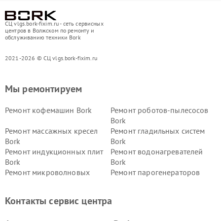
СЦ vlgs.bork-fixim.ru - сеть сервисных
центров в Волжском по ремонту и
обслуживанию техники Bork
2021-2026 © СЦ vlgs.bork-fixim.ru
Мы ремонтируем
Ремонт кофемашин Bork
Ремонт роботов-пылесосов
Bork
Ремонт массажных кресел
Ремонт гладильных систем
Bork
Bork
Ремонт индукционных плит
Ремонт водонагревателей
Bork
Bork
Ремонт микроволновых
Ремонт парогенераторов
печей Bork
Bork
Ремонт увлажнителей
Ремонт пылесосов Bork
Контакты сервис центра
воздуха Bork
Ремонт очистителей воздуха
Ремонт электросамокатов