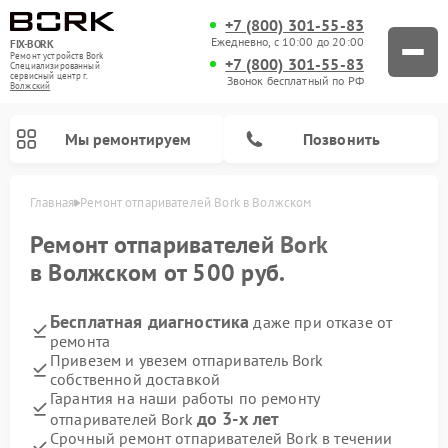
+7 (800) 301-55-83
Ежедневно, с 10:00 до 20:00
FIX-BORK
Ремонт устройств Bork
+7 (800) 301-55-83
Специализированный
cервисный центр г.
Звонок бесплатный по РФ
Волжский
Мы ремонтируем
Позвонить
Главная
Ремонт отпаривателей Bork в Волжском
Ремонт отпаривателей
Bork
в Волжском от 500 руб.
Бесплатная диагностика
даже при отказе от
ремонта
Привезем и увезем отпариватель Bork
собственной доставкой
Гарантия на наши работы по ремонту
Ремонт вертикальных пылесосов Bork
Ремонт индукционных плит Bork
Ремонт микроволновых печей Bork
Ремонт увлажнителей воздуха Bork
Ремонт очистителей воздуха Bork
Ремонт гладильных систем Bork
до 3-х лет
отпаривателей Bork
Срочный ремонт отпаривателей Bork в течении