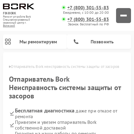
+7 (800) 301-55-83
Ежедневно, с 10:00 до 20:00
FIX-BORK
Ремонт устройств Bork
+7 (800) 301-55-83
Специализированный
cервисный центр г.
Звонок бесплатный по РФ
Волжский
Мы ремонтируем
Позвонить
жском
Отпариватель Bork неисправность системы защиты от засоров
Отпариватель
Bork
Неисправность системы защиты от
засоров
Бесплатная диагностика
даже при отказе от
ремонта
Привезем и увезем отпариватель Bork
Ремонт вертикальных пылесосов Bork
Ремонт индукционных плит Bork
Ремонт микроволновых печей Bork
Ремонт увлажнителей воздуха Bork
Ремонт очистителей воздуха Bork
Ремонт гладильных систем Bork
собственной доставкой
Гарантия на наши работы по ремонту