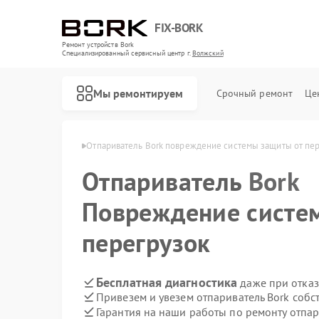
FIX-BORK
Ремонт устройств Bork
Специализированный cервисный центр г.
Волжский
Мы ремонтируем
Срочный ремонт
Це
лей Bork в Волжском
Отпариватель Bork повреждение системы защиты от пе
Отпариватель
Bork
Повреждение систе
перегрузок
Бесплатная диагностика
даже при отказ
Привезем и увезем отпариватель Bork собс
Гарантия на наши работы по ремонту отпа
Ремонт роботов-пылесосов Bork
Ремонт массажных кресел Bork
Ремонт гладильных систем Bork
Ремонт индукционных плит Bork
Ремонт водонагревателей Bork
Ремонт микроволновых печей Bork
Ремонт увлажнителей воздуха Bork
Ремонт очистителей воздуха Bork
Ремонт электросамокатов Bork
Ремонт вертикальных пылесосов Bork