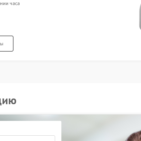
ении часа
ны
цию