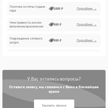
Поломка системы подачи
1000 ₽
Подробнее →
пара
Неисправность кнопки
500 ₽
Подробнее →
включения/выключения
Повреждение сетевого
500 ₽
Подробнее →
шнура
Неисправность системы
1000 ₽
Подробнее →
защиты от перегрева
Поломка системы
автоматического
1000 ₽
Подробнее →
У Вас остались вопросы?
отключения
Оставьте заявку, мы свяжемся с Вами в ближайшее
Неисправность
время
500 ₽
Подробнее →
индикаторов
Заказать звонок
Поломка системы защиты
1000 ₽
Подробнее →