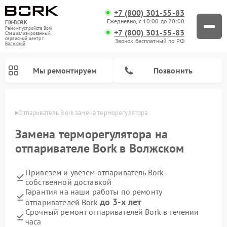
+7 (800) 301-55-83
Ежедневно, с 10:00 до 20:00
FIX-BORK
Ремонт устройств Bork
+7 (800) 301-55-83
Специализированный
cервисный центр г.
Звонок бесплатный по РФ
Волжский
Мы ремонтируем
Позвонить
жском
Отпариватель Bork замена терморегулятора
Замена терморегулятора на
отпаривателе Bork в Волжском
Привезем и увезем отпариватель Bork
собственной доставкой
Гарантия на наши работы по ремонту
до 3-х лет
отпаривателей Bork
Ремонт вертикальных пылесосов Bork
Ремонт индукционных плит Bork
Ремонт микроволновых печей Bork
Ремонт увлажнителей воздуха Bork
Ремонт очистителей воздуха Bork
Ремонт гладильных систем Bork
Срочный ремонт отпаривателей Bork в течении
часа