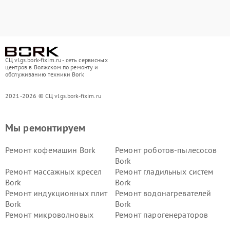
СЦ vlgs.bork-fixim.ru - сеть сервисных
центров в Волжском по ремонту и
обслуживанию техники Bork
2021-2026 © СЦ vlgs.bork-fixim.ru
Мы ремонтируем
Ремонт кофемашин Bork
Ремонт роботов-пылесосов
Bork
Ремонт массажных кресел
Ремонт гладильных систем
Bork
Bork
Ремонт индукционных плит
Ремонт водонагревателей
Bork
Bork
Ремонт микроволновых
Ремонт парогенераторов
печей Bork
Bork