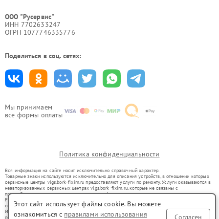
ООО "Русервис"
ИНН 7702633247
ОГРН 1077746335776
Поделиться в соц. сетях:
Мы принимаем
все формы оплаты
Политика конфиденциальности
Вся информация на сайте носит исключительно справочный характер.
Товарные знаки используются исключительно для описания устройств, в отношении которых
сервисные центры vlgs.bork-fixim.ru предоставляют услуги по ремонту. Услуги оказываются в
неавторизованных сервисных центрах vlgs.bork-fixim.ru, которые не связаны с
правообладателями товарных знаков или их официальными представителями.
Ремонт осуществляется для устройств, уже введенных в гражданский оборот в соответствии
Этот сайт использует файлы cookie. Вы можете
со статьей 1487 ГК РФ.
Использование товарных знаков не преследует цели индивидуализации услуг или введения
ознакомиться с
правилами использования
Согласен
потребителей в заблуждение, а служит для информирования о предоставляемых услугах по