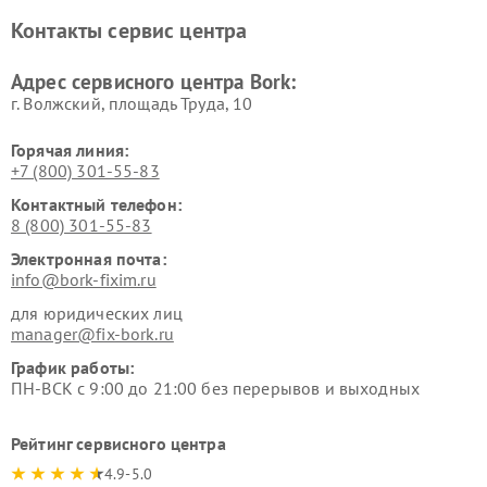
Ремонт увлажнителей
Ремонт пылесосов Bork
Контакты сервис центра
воздуха Bork
Ремонт очистителей воздуха
Ремонт электросамокатов
Адрес сервисного центра Bork:
Bork
Bork
г. Волжский, площадь Труда, 10
Горячая линия:
+7 (800) 301-55-83
Контактный телефон:
8 (800) 301-55-83
Электронная почта:
info@bork-fixim.ru
для юридических лиц
manager@fix-bork.ru
График работы:
ПН-ВСК с 9:00 до 21:00 без перерывов и выходных
Рейтинг сервисного центра
4.9-5.0