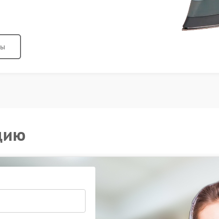
ны
цию