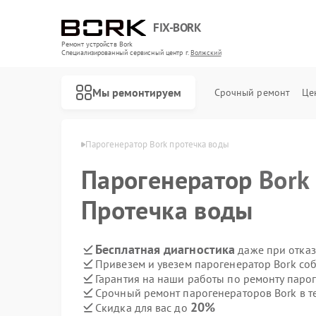
FIX-BORK
Ремонт устройств Bork
Специализированный cервисный центр г.
Волжский
Мы ремонтируем
Срочный ремонт
Це
ов Bork в Волжском
Парогенератор Bork протечка воды
Парогенератор
Bork
Протечка воды
Бесплатная диагностика
даже при отказ
Привезем и увезем парогенератор Bork со
Гарантия на наши работы по ремонту паро
Срочный ремонт парогенераторов Bork в т
20%
Скидка для вас до
Ремонт роботов-пылесосов Bork
Ремонт массажных кресел Bork
Ремонт гладильных систем Bork
Ремонт индукционных плит Bork
Ремонт водонагревателей Bork
Ремонт микроволновых печей Bork
Ремонт увлажнителей воздуха Bork
Ремонт очистителей воздуха Bork
Ремонт электросамокатов Bork
Ремонт вертикальных пылесосов Bork