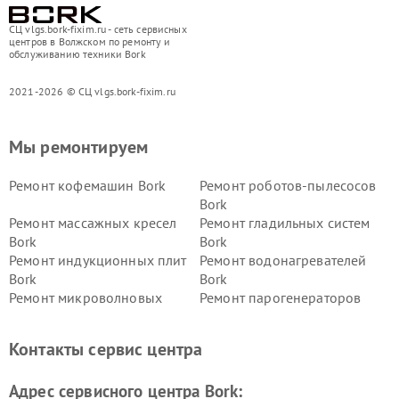
СЦ vlgs.bork-fixim.ru - сеть сервисных
центров в Волжском по ремонту и
обслуживанию техники Bork
2021-2026 © СЦ vlgs.bork-fixim.ru
Мы ремонтируем
Ремонт кофемашин Bork
Ремонт роботов-пылесосов
Bork
Ремонт массажных кресел
Ремонт гладильных систем
Bork
Bork
Ремонт индукционных плит
Ремонт водонагревателей
Bork
Bork
Ремонт микроволновых
Ремонт парогенераторов
печей Bork
Bork
Ремонт увлажнителей
Ремонт пылесосов Bork
Контакты сервис центра
воздуха Bork
Ремонт очистителей воздуха
Ремонт электросамокатов
Адрес сервисного центра Bork:
Bork
Bork