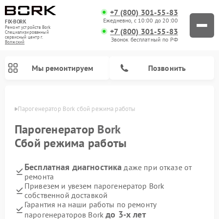
+7 (800) 301-55-83
Ежедневно, с 10:00 до 20:00
FIX-BORK
Ремонт устройств Bork
+7 (800) 301-55-83
Специализированный
cервисный центр г.
Звонок бесплатный по РФ
Волжский
Мы ремонтируем
Позвонить
жском
Парогенератор Bork сбой режима работы
Парогенератор
Bork
Сбой режима работы
Бесплатная диагностика
даже при отказе от
ремонта
Привезем и увезем парогенератор Bork
собственной доставкой
Ремонт вертикальных пылесосов Bork
Ремонт индукционных плит Bork
Ремонт микроволновых печей Bork
Ремонт гладильных систем Bork
Ремонт увлажнителей воздуха Bork
Ремонт очистителей воздуха Bork
Гарантия на наши работы по ремонту
до 3-х лет
парогенераторов Bork