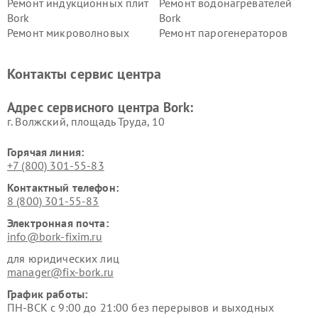
Ремонт индукционных плит
Ремонт водонагревателей
Bork
Bork
Ремонт микроволновых
Ремонт парогенераторов
печей Bork
Bork
Ремонт увлажнителей
Ремонт пылесосов Bork
Контакты сервис центра
воздуха Bork
Ремонт очистителей воздуха
Ремонт электросамокатов
Адрес сервисного центра Bork:
Bork
Bork
г. Волжский, площадь Труда, 10
Горячая линия:
+7 (800) 301-55-83
Контактный телефон:
8 (800) 301-55-83
Электронная почта:
info@bork-fixim.ru
для юридических лиц
manager@fix-bork.ru
График работы:
ПН-ВСК с 9:00 до 21:00 без перерывов и выходных