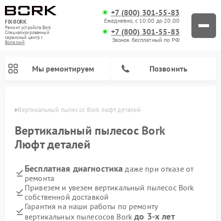
+7 (800) 301-55-83
Ежедневно, с 10:00 до 20:00
FIX-BORK
Ремонт устройств Bork
+7 (800) 301-55-83
Специализированный
cервисный центр г.
Звонок бесплатный по РФ
Волжский
Мы ремонтируем
Позвонить
жском
Вертикальный пылесос Bork люфт деталей
Вертикальный пылесос
Bork
Люфт деталей
Бесплатная диагностика
даже при отказе от
ремонта
Привезем и увезем вертикальный пылесос Bork
собственной доставкой
Ремонт индукционных плит Bork
Ремонт микроволновых печей Bork
Ремонт увлажнителей воздуха Bork
Ремонт очистителей воздуха Bork
Ремонт гладильных систем Bork
Гарантия на наши работы по ремонту
до 3-х лет
вертикальных пылесосов Bork