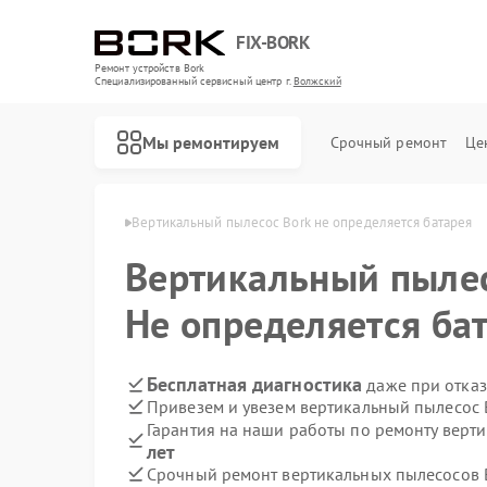
FIX-BORK
Ремонт устройств Bork
Специализированный cервисный центр г.
Волжский
Мы ремонтируем
Срочный ремонт
Це
ов Bork в Волжском
Вертикальный пылесос Bork не определяется батарея
Вертикальный пыле
Не определяется ба
Бесплатная диагностика
даже при отказ
Привезем и увезем вертикальный пылесос 
Гарантия на наши работы по ремонту верт
лет
Срочный ремонт вертикальных пылесосов B
Ремонт роботов-пылесосов Bork
Ремонт массажных кресел Bork
Ремонт гладильных систем Bork
Ремонт индукционных плит Bork
Ремонт водонагревателей Bork
Ремонт микроволновых печей Bork
Ремонт увлажнителей воздуха Bork
Ремонт очистителей воздуха Bork
Ремонт электросамокатов Bork