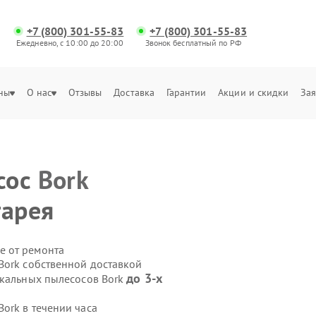
+7 (800) 301-55-83
+7 (800) 301-55-83
Ежедневно, с 10:00 до 20:00
Звонок бесплатный по РФ
ны
О нас
Отзывы
Доставка
Гарантии
Акции и скидки
Зая
сос
Bork
тарея
е от ремонта
Bork собственной доставкой
до 3-х
икальных пылесосов Bork
ork в течении часа