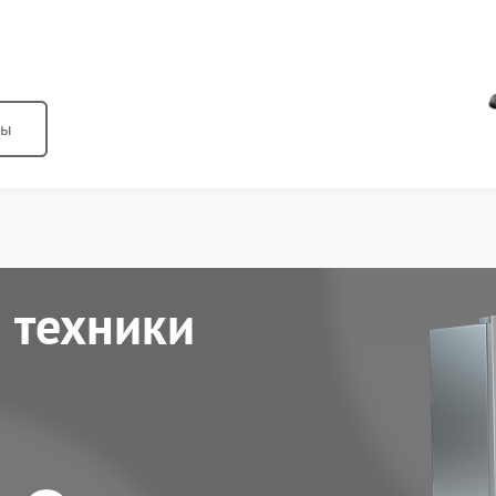
ны
 техники