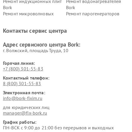
Ремонт индукционных плит
Ремонт водонагревателей
Bork
Bork
Ремонт микроволновых
Ремонт парогенераторов
печей Bork
Bork
Ремонт увлажнителей
Ремонт пылесосов Bork
Контакты сервис центра
воздуха Bork
Ремонт очистителей воздуха
Ремонт электросамокатов
Адрес сервисного центра Bork:
Bork
Bork
г. Волжский, площадь Труда, 10
Горячая линия:
+7 (800) 301-55-83
Контактный телефон:
8 (800) 301-55-83
Электронная почта:
info@bork-fixim.ru
для юридических лиц
manager@fix-bork.ru
График работы:
ПН-ВСК с 9:00 до 21:00 без перерывов и выходных