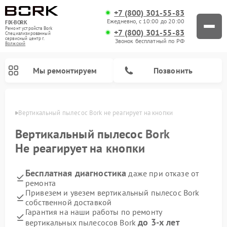
+7 (800) 301-55-83
Ежедневно, с 10:00 до 20:00
FIX-BORK
Ремонт устройств Bork
+7 (800) 301-55-83
Специализированный
cервисный центр г.
Звонок бесплатный по РФ
Волжский
Мы ремонтируем
Позвонить
жском
Вертикальный пылесос Bork не реагирует на кнопки
Вертикальный пылесос
Bork
Не реагирует на кнопки
Бесплатная диагностика
даже при отказе от
ремонта
Привезем и увезем вертикальный пылесос Bork
собственной доставкой
Ремонт индукционных плит Bork
Ремонт микроволновых печей Bork
Ремонт увлажнителей воздуха Bork
Ремонт очистителей воздуха Bork
Ремонт гладильных систем Bork
Гарантия на наши работы по ремонту
до 3-х лет
вертикальных пылесосов Bork