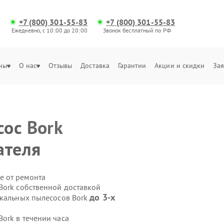
+7 (800) 301-55-83
+7 (800) 301-55-83
Ежедневно, с 10:00 до 20:00
Звонок бесплатный по РФ
ны
О нас
Отзывы
Доставка
Гарантии
Акции и скидки
Зая
сос
Bork
ателя
е от ремонта
Bork собственной доставкой
до 3-х
икальных пылесосов Bork
ork в течении часа