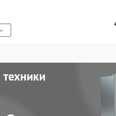
ны
 техники