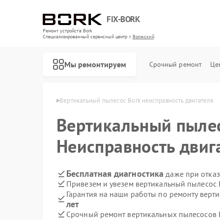
FIX-BORK
Ремонт устройств Bork
Специализированный cервисный центр г.
Волжский
Мы ремонтируем
Срочный ремонт
Це
ов Bork в Волжском
Вертикальный пылесос Bork неисправность двигателя
Вертикальный пыле
Неисправность двиг
Бесплатная диагностика
даже при отказ
Привезем и увезем вертикальный пылесос 
Гарантия на наши работы по ремонту верт
лет
Срочный ремонт вертикальных пылесосов B
Ремонт роботов-пылесосов Bork
Ремонт массажных кресел Bork
Ремонт гладильных систем Bork
Ремонт индукционных плит Bork
Ремонт водонагревателей Bork
Ремонт микроволновых печей Bork
Ремонт увлажнителей воздуха Bork
Ремонт очистителей воздуха Bork
Ремонт электросамокатов Bork