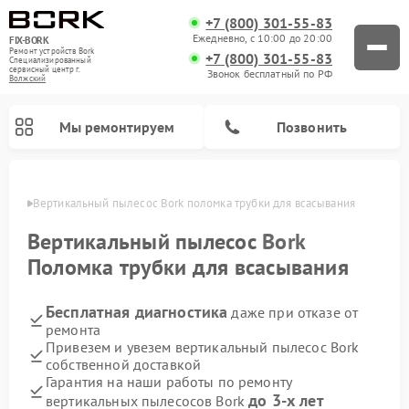
+7 (800) 301-55-83
Ежедневно, с 10:00 до 20:00
FIX-BORK
Ремонт устройств Bork
+7 (800) 301-55-83
Специализированный
cервисный центр г.
Звонок бесплатный по РФ
Волжский
Мы ремонтируем
Позвонить
жском
Вертикальный пылесос Bork поломка трубки для всасывания
Вертикальный пылесос
Bork
Поломка трубки для всасывания
Бесплатная диагностика
даже при отказе от
ремонта
Привезем и увезем вертикальный пылесос Bork
собственной доставкой
Ремонт индукционных плит Bork
Ремонт микроволновых печей Bork
Ремонт увлажнителей воздуха Bork
Ремонт очистителей воздуха Bork
Ремонт гладильных систем Bork
Гарантия на наши работы по ремонту
до 3-х лет
вертикальных пылесосов Bork