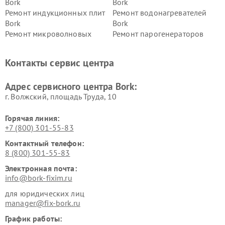
Bork
Bork
Ремонт индукционных плит
Ремонт водонагревателей
Bork
Bork
Ремонт микроволновых
Ремонт парогенераторов
печей Bork
Bork
Ремонт увлажнителей
Ремонт пылесосов Bork
Контакты сервис центра
воздуха Bork
Ремонт очистителей воздуха
Ремонт электросамокатов
Адрес сервисного центра Bork:
Bork
Bork
г. Волжский, площадь Труда, 10
Горячая линия:
+7 (800) 301-55-83
Контактный телефон:
8 (800) 301-55-83
Электронная почта:
info@bork-fixim.ru
для юридических лиц
manager@fix-bork.ru
График работы: