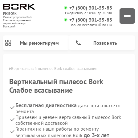
+7 (800) 301-55-83
Ежедневно, с 10:00 до 20:00
FIX-BORK
Ремонт устройств Bork
+7 (800) 301-55-83
Специализированный
cервисный центр г.
Звонок бесплатный по РФ
Волжский
Мы ремонтируем
Позвонить
жском
Вертикальный пылесос Bork слабое всасывание
Вертикальный пылесос
Bork
Слабое всасывание
Бесплатная диагностика
даже при отказе от
ремонта
Привезем и увезем вертикальный пылесос Bork
собственной доставкой
Ремонт индукционных плит Bork
Ремонт микроволновых печей Bork
Ремонт увлажнителей воздуха Bork
Ремонт очистителей воздуха Bork
Ремонт гладильных систем Bork
Гарантия на наши работы по ремонту
до 3-х лет
вертикальных пылесосов Bork