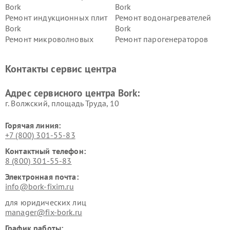
Bork
Bork
Ремонт индукционных плит
Ремонт водонагревателей
Bork
Bork
Ремонт микроволновых
Ремонт парогенераторов
печей Bork
Bork
Ремонт увлажнителей
Ремонт пылесосов Bork
Контакты сервис центра
воздуха Bork
Ремонт очистителей воздуха
Ремонт электросамокатов
Адрес сервисного центра Bork:
Bork
Bork
г. Волжский, площадь Труда, 10
Горячая линия:
+7 (800) 301-55-83
Контактный телефон:
8 (800) 301-55-83
Электронная почта:
info@bork-fixim.ru
для юридических лиц
manager@fix-bork.ru
График работы: