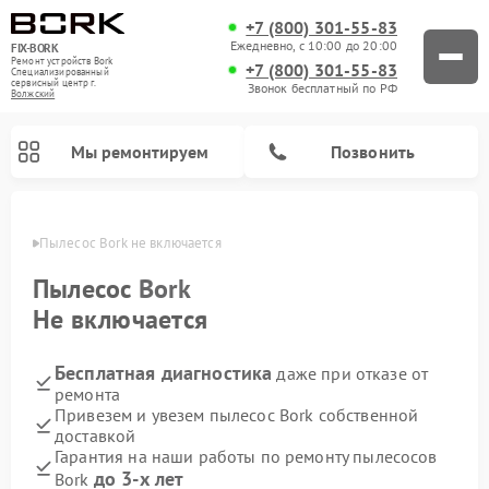
+7 (800) 301-55-83
Ежедневно, с 10:00 до 20:00
FIX-BORK
Ремонт устройств Bork
+7 (800) 301-55-83
Специализированный
cервисный центр г.
Звонок бесплатный по РФ
Волжский
Мы ремонтируем
Позвонить
жском
Пылесос Bork не включается
Пылесос
Bork
Не включается
Бесплатная диагностика
даже при отказе от
ремонта
Привезем и увезем пылесос Bork собственной
доставкой
Ремонт вертикальных пылесосов Bork
Ремонт индукционных плит Bork
Ремонт микроволновых печей Bork
Ремонт увлажнителей воздуха Bork
Ремонт гладильных систем Bork
Ремонт очистителей воздуха Bork
Гарантия на наши работы по ремонту пылесосов
до 3-х лет
Bork