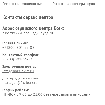
Ремонт микроволновых
Ремонт парогенераторов
печей Bork
Bork
Ремонт увлажнителей
Ремонт пылесосов Bork
Контакты сервис центра
воздуха Bork
Ремонт очистителей воздуха
Ремонт электросамокатов
Адрес сервисного центра Bork:
Bork
Bork
г. Волжский, площадь Труда, 10
Горячая линия:
+7 (800) 301-55-83
Контактный телефон:
8 (800) 301-55-83
Электронная почта:
info@bork-fixim.ru
для юридических лиц
manager@fix-bork.ru
График работы:
ПН-ВСК с 9:00 до 21:00 без перерывов и выходных