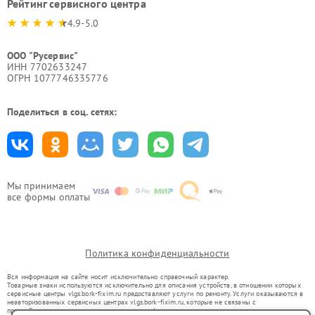
Рейтинг сервисного центра
4.9-5.0
ООО "Русервис"
ИНН 7702633247
ОГРН 1077746335776
Поделиться в соц. сетях:
Мы принимаем
все формы оплаты
Политика конфиденциальности
Вся информация на сайте носит исключительно справочный характер.
Товарные знаки используются исключительно для описания устройств, в отношении которых
сервисные центры vlgs.bork-fixim.ru предоставляют услуги по ремонту. Услуги оказываются в
неавторизованных сервисных центрах vlgs.bork-fixim.ru, которые не связаны с
правообладателями товарных знаков или их официальными представителями.