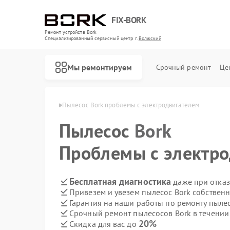
FIX-BORK
Ремонт устройств Bork
Специализированный cервисный центр г.
Волжский
Мы ремонтируем
Срочный ремонт
Це
ов Bork в Волжском
Пылесос Bork проблемы с электродвигателем
Пылесос
Bork
Проблемы с электр
Бесплатная диагностика
даже при отказ
Привезем и увезем пылесос Bork собствен
Гарантия на наши работы по ремонту пыле
Срочный ремонт пылесосов Bork в течении
20%
Скидка для вас до
Ремонт роботов-пылесосов Bork
Ремонт массажных кресел Bork
Ремонт гладильных систем Bork
Ремонт индукционных плит Bork
Ремонт водонагревателей Bork
Ремонт микроволновых печей Bork
Ремонт увлажнителей воздуха Bork
Ремонт очистителей воздуха Bork
Ремонт электросамокатов Bork
Ремонт вертикальных пылесосов Bork