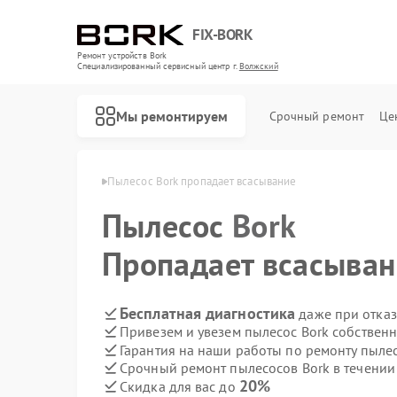
FIX-BORK
Ремонт устройств Bork
Специализированный cервисный центр г.
Волжский
Мы ремонтируем
Срочный ремонт
Це
ов Bork в Волжском
Пылесос Bork пропадает всасывание
Пылесос
Bork
Пропадает всасыва
Бесплатная диагностика
даже при отказ
Привезем и увезем пылесос Bork собствен
Гарантия на наши работы по ремонту пыле
Срочный ремонт пылесосов Bork в течении
20%
Скидка для вас до
Ремонт роботов-пылесосов Bork
Ремонт массажных кресел Bork
Ремонт гладильных систем Bork
Ремонт индукционных плит Bork
Ремонт водонагревателей Bork
Ремонт микроволновых печей Bork
Ремонт увлажнителей воздуха Bork
Ремонт очистителей воздуха Bork
Ремонт электросамокатов Bork
Ремонт вертикальных пылесосов Bork