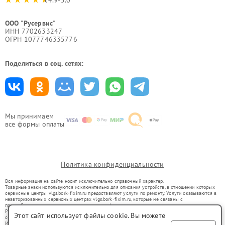
4.9-5.0
ООО "Русервис"
ИНН 7702633247
ОГРН 1077746335776
Поделиться в соц. сетях:
Мы принимаем
все формы оплаты
Политика конфиденциальности
Вся информация на сайте носит исключительно справочный характер.
Товарные знаки используются исключительно для описания устройств, в отношении которых
сервисные центры vlgs.bork-fixim.ru предоставляют услуги по ремонту. Услуги оказываются в
неавторизованных сервисных центрах vlgs.bork-fixim.ru, которые не связаны с
правообладателями товарных знаков или их официальными представителями.
Ремонт осуществляется для устройств, уже введенных в гражданский оборот в соответствии
Этот сайт использует файлы cookie. Вы можете
со статьей 1487 ГК РФ.
Использование товарных знаков не преследует цели индивидуализации услуг или введения