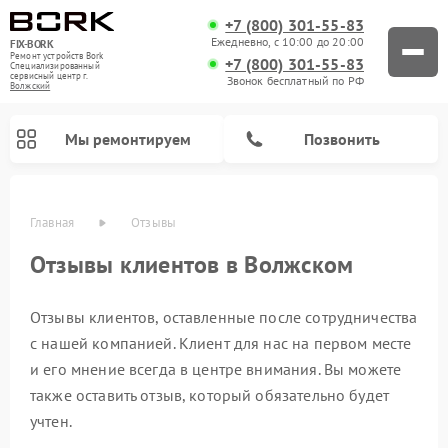
+7 (800) 301-55-83
Ежедневно, с 10:00 до 20:00
FIX-BORK
Ремонт устройств Bork
+7 (800) 301-55-83
Специализированный
cервисный центр г.
Звонок бесплатный по РФ
Волжский
Мы ремонтируем
Позвонить
Главная
Отзывы
Отзывы клиентов в Волжском
Отзывы клиентов, оставленные после сотрудничества
с нашей компанией. Клиент для нас на первом месте
и его мнение всегда в центре внимания. Вы можете
также оставить отзыв, который обязательно будет
Ремонт индукционных плит Bork
Ремонт микроволновых печей Bork
Ремонт увлажнителей воздуха Bork
Ремонт очистителей воздуха Bork
Ремонт вертикальных пылесосов Bork
Ремонт гладильных систем Bork
учтен.