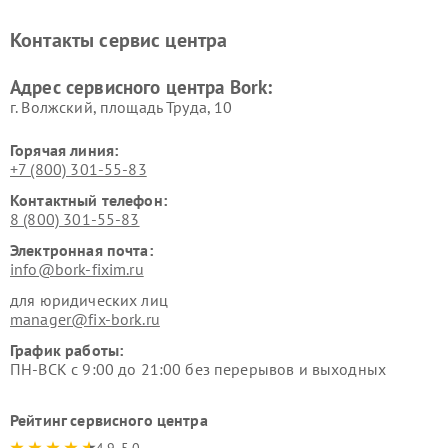
печей Bork
Bork
Ремонт увлажнителей
Ремонт пылесосов Bork
Контакты сервис центра
воздуха Bork
Ремонт очистителей воздуха
Ремонт электросамокатов
Адрес сервисного центра Bork:
Bork
Bork
г. Волжский, площадь Труда, 10
Горячая линия:
+7 (800) 301-55-83
Контактный телефон:
8 (800) 301-55-83
Электронная почта:
info@bork-fixim.ru
для юридических лиц
manager@fix-bork.ru
График работы:
ПН-ВСК с 9:00 до 21:00 без перерывов и выходных
Рейтинг сервисного центра