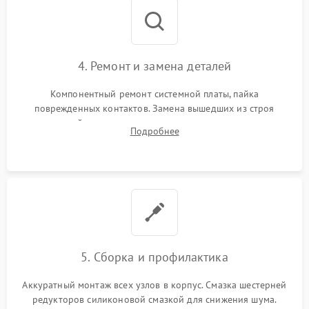
4. Ремонт и замена деталей
Компонентный ремонт системной платы, пайка
поврежденных контактов. Замена вышедших из строя
двигателей, изношенного аккумулятора, неисправного
Подробнее
лидара или помпы подачи воды. Восстановление шлейфов и
устранение последствий попадания влаги.
5. Сборка и профилактика
Аккуратный монтаж всех узлов в корпус. Смазка шестерней
редукторов силиконовой смазкой для снижения шума.