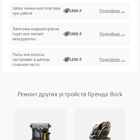
Неисправность резервуаров и систем подачи воды
Запах химии или пластика
1800 ₽
Подробнее →
при работе
Проблемы с механикой
Лампочки индикаторов не
горят или мигают
2000 ₽
Подробнее →
Батарея
некорректно
Режим работы
Пыль или волосы
застревают в щетках
1500 ₽
Подробнее →
слишком часто
Программные сбои
Ремонт других устройств бренда Bork