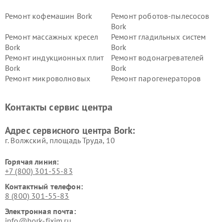
Ремонт кофемашин Bork
Ремонт роботов-пылесосов
Bork
Ремонт массажных кресел
Ремонт гладильных систем
Bork
Bork
Ремонт индукционных плит
Ремонт водонагревателей
Bork
Bork
Ремонт микроволновых
Ремонт парогенераторов
печей Bork
Bork
Ремонт увлажнителей
Ремонт пылесосов Bork
Контакты сервис центра
воздуха Bork
Ремонт очистителей воздуха
Ремонт электросамокатов
Адрес сервисного центра Bork:
Bork
Bork
г. Волжский, площадь Труда, 10
Горячая линия:
+7 (800) 301-55-83
Контактный телефон:
8 (800) 301-55-83
Электронная почта:
info@bork-fixim.ru