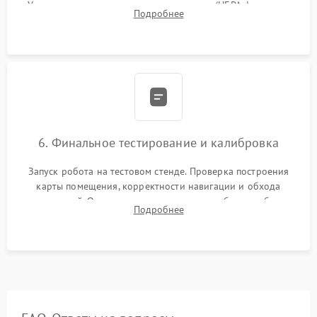
Установка новых расходных материалов (HEPA-фильтров,
Подробнее
микрофибры, щеток). Надежная фиксация разъемов и
проверка герметичности водяного контура.
6. Финальное тестирование и калибровка
Запуск робота на тестовом стенде. Проверка построения
карты помещения, корректности навигации и обхода
препятствий. Оценка силы всасывания и работы турбины.
Подробнее
Тестирование автоматического возврата на док-станцию и
процесса зарядки.