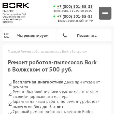
+7 (800) 301-55-83
Ежедневно, с 10:00 до 20:00
FIX-BORK
Ремонт устройств Bork
+7 (800) 301-55-83
Специализированный
cервисный центр г.
Звонок бесплатный по РФ
Волжский
Мы ремонтируем
Позвонить
Главная
Ремонт роботов-пылесосов Bork в Волжском
Ремонт роботов-пылесосов
Bork
в Волжском от 500 руб.
Бесплатная диагностика
даже при отказе от
ремонта
Ремонт бытовой техники у вас дома с выездом
квалифицированного мастера
Гарантия на наши работы по ремонту роботов-
Ремонт вертикальных пылесосов Bork
Ремонт гладильных систем Bork
Ремонт индукционных плит Bork
Ремонт микроволновых печей Bork
Ремонт увлажнителей воздуха Bork
Ремонт очистителей воздуха Bork
до 3-х лет
пылесосов Bork
Срочный ремонт роботов-пылесосов Bork в