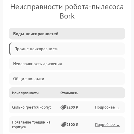
Неисправности робота-пылесоса
Bork
Виды неисправностей
Прочие неисправности
Неисправность движения
Общие поломки
Неисправности
Стоимость
Неисправность датчиков
Сильно греется корпус
2200 ₽
Подробнее →
Неисправность программного обеспечения
Появление трещин на
Проблемы с сигналом
2500 ₽
Подробнее →
корпуса