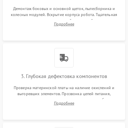
Демонтаж боковых и основной щеток, пылесборника и
колесных модулей. Вскрытие корпуса робота. Тщательная
очистка внутренних полостей, шестерней и плат от
Подробнее
скопившейся пыли, волос и шерсти животных с
использованием сжатого воздуха и щеток.
3. Глубокая дефектовка компонентов
Проверка материнской платы на наличие окислений и
выгоревших элементов. Прозвонка цепей питания,
тестирование приводных моторов колес и турбины
Подробнее
всасывания. Оценка состояния оптических и инфракрасных
датчиков, а также механизма лазерного дальномера.