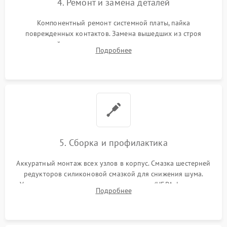
4. Ремонт и замена деталей
Компонентный ремонт системной платы, пайка
поврежденных контактов. Замена вышедших из строя
двигателей, изношенного аккумулятора, неисправного
Подробнее
лидара или помпы подачи воды. Восстановление шлейфов и
устранение последствий попадания влаги.
5. Сборка и профилактика
Аккуратный монтаж всех узлов в корпус. Смазка шестерней
редукторов силиконовой смазкой для снижения шума.
Установка новых расходных материалов (HEPA-фильтров,
Подробнее
микрофибры, щеток). Надежная фиксация разъемов и
проверка герметичности водяного контура.