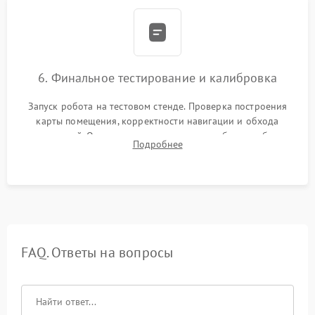
6. Финальное тестирование и калибровка
Запуск робота на тестовом стенде. Проверка построения
карты помещения, корректности навигации и обхода
препятствий. Оценка силы всасывания и работы турбины.
Подробнее
Тестирование автоматического возврата на док-станцию и
процесса зарядки.
FAQ. Ответы на вопросы