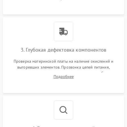
скопившейся пыли, волос и шерсти животных с
использованием сжатого воздуха и щеток.
3. Глубокая дефектовка компонентов
Проверка материнской платы на наличие окислений и
выгоревших элементов. Прозвонка цепей питания,
тестирование приводных моторов колес и турбины
Подробнее
всасывания. Оценка состояния оптических и инфракрасных
датчиков, а также механизма лазерного дальномера.