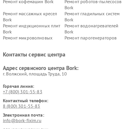
Ремонт кофемашин Bork
Ремонт роботов-пылесосов
Bork
Ремонт массажных кресел
Ремонт гладильных систем
Bork
Bork
Ремонт индукционных плит
Ремонт водонагревателей
Bork
Bork
Ремонт микроволновых
Ремонт парогенераторов
печей Bork
Bork
Ремонт увлажнителей
Ремонт пылесосов Bork
Контакты сервис центра
воздуха Bork
Ремонт очистителей воздуха
Ремонт электросамокатов
Адрес сервисного центра Bork:
Bork
Bork
г. Волжский, площадь Труда, 10
Горячая линия:
+7 (800) 301-55-83
Контактный телефон:
8 (800) 301-55-83
Электронная почта:
info@bork-fixim.ru