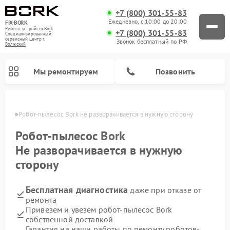
+7 (800) 301-55-83
Ежедневно, с 10:00 до 20:00
FIX-BORK
Ремонт устройств Bork
+7 (800) 301-55-83
Специализированный
cервисный центр г.
Звонок бесплатный по РФ
Волжский
Мы ремонтируем
Позвонить
жском
Робот-пылесос Bork не разворачивается в нужную сторону
Робот-пылесос
Bork
Не разворачивается в нужную
сторону
Бесплатная диагностика
даже при отказе от
ремонта
Привезем и увезем робот-пылесос Bork
Ремонт вертикальных пылесосов Bork
Ремонт гладильных систем Bork
Ремонт индукционных плит Bork
Ремонт микроволновых печей Bork
Ремонт увлажнителей воздуха Bork
Ремонт очистителей воздуха Bork
собственной доставкой
Гарантия на наши работы по ремонту роботов-