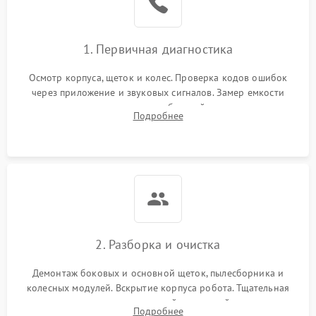
1. Первичная диагностика
Осмотр корпуса, щеток и колес. Проверка кодов ошибок
через приложение и звуковых сигналов. Замер емкости
аккумулятора и тестирование базовой станции зарядки.
Подробнее
Оценка работы лидара, бампера и датчиков падения для
локализации неисправности.
2. Разборка и очистка
Демонтаж боковых и основной щеток, пылесборника и
колесных модулей. Вскрытие корпуса робота. Тщательная
очистка внутренних полостей, шестерней и плат от
Подробнее