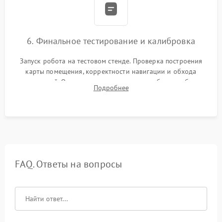
6. Финальное тестирование и калибровка
Запуск робота на тестовом стенде. Проверка построения
карты помещения, корректности навигации и обхода
препятствий. Оценка силы всасывания и работы турбины.
Подробнее
Тестирование автоматического возврата на док-станцию и
процесса зарядки.
FAQ. Ответы на вопросы