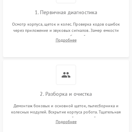
1. Первичная диагностика
Осмотр корпуса, щеток и колес. Проверка кодов ошибок
через приложение и звуковых сигналов. Замер емкости
аккумулятора и тестирование базовой станции зарядки.
Подробнее
Оценка работы лидара, бампера и датчиков падения для
локализации неисправности.
2. Разборка и очистка
Демонтаж боковых и основной щеток, пылесборника и
колесных модулей. Вскрытие корпуса робота. Тщательная
очистка внутренних полостей, шестерней и плат от
Подробнее
скопившейся пыли, волос и шерсти животных с
использованием сжатого воздуха и щеток.