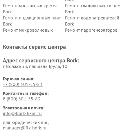
Ремонт массажных кресел
Ремонт гладильных систем
Bork
Bork
Ремонт индукционных плит
Ремонт водонагревателей
Bork
Bork
Ремонт микроволновых
Ремонт парогенераторов
печей Bork
Bork
Ремонт увлажнителей
Ремонт пылесосов Bork
Контакты сервис центра
воздуха Bork
Ремонт очистителей воздуха
Ремонт электросамокатов
Адрес сервисного центра Bork:
Bork
Bork
г. Волжский, площадь Труда, 10
Горячая линия:
+7 (800) 301-55-83
Контактный телефон:
8 (800) 301-55-83
Электронная почта:
info@bork-fixim.ru
для юридических лиц
manager@fix-bork.ru